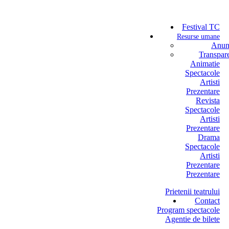
Festival TC
Resurse umane
Anun
Transpar
Animatie
Spectacole
Artisti
Prezentare
Revista
Spectacole
Artisti
Prezentare
Drama
Spectacole
Artisti
Prezentare
Prezentare
Prietenii teatrului
Contact
Program spectacole
Agentie de bilete