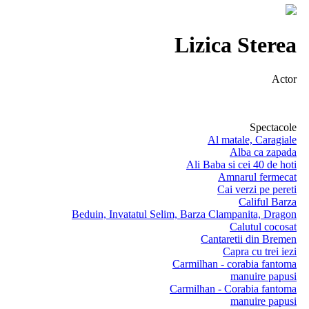
Lizica Sterea
Actor
Spectacole
Al matale, Caragiale
Alba ca zapada
Ali Baba si cei 40 de hoti
Amnarul fermecat
Cai verzi pe pereti
Califul Barza
Beduin, Invatatul Selim, Barza Clampanita, Dragon
Calutul cocosat
Cantaretii din Bremen
Capra cu trei iezi
Carmilhan - corabia fantoma
manuire papusi
Carmilhan - Corabia fantoma
manuire papusi