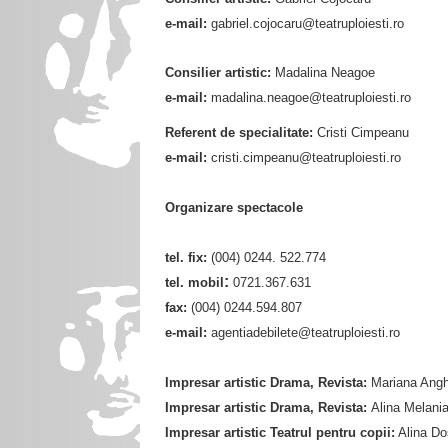
e-mail:
gabriel.cojocaru@teatruploiesti.ro
Consilier artistic:
Madalina Neagoe
e-mail:
madalina.neagoe@teatruploiesti.ro
Referent de specialitate:
Cristi Cimpeanu
e-mail:
cristi.cimpeanu@teatruploiesti.ro
Organizare spectacole
tel. fix:
(004) 0244. 522.774
:
tel. mobil
0721.367.631
fax:
(004) 0244.594.807
e-mail:
agentiadebilete@teatruploiesti.ro
Impresar artistic Drama, Revista:
Mariana Angh
Impresar artistic Drama, Revista:
Alina Melani
Impresar artistic Teatrul pentru copii:
Alina Do