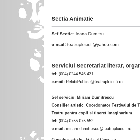
Sectia Animatie
Sef Sectie:
Ioana Dumitru
e-mail:
teatruploiesti@yahoo.com
Serviciul Secretariat literar, or
tel
:
(004) 0244.546.431
e-mail:
RelatiiPublice@teatruploiesti.ro
Sef serviciu:
Miriam Dumitrescu
Consilier artistic, Coordonator Festivalul de
Teatru pentru copii si tineret Imaginarium
tel:
(004) 0755.075.552
e-mail:
miriam.dumitrescu@teatruploiesti.ro
Consilier artistic:
Gabriel Cojocaru