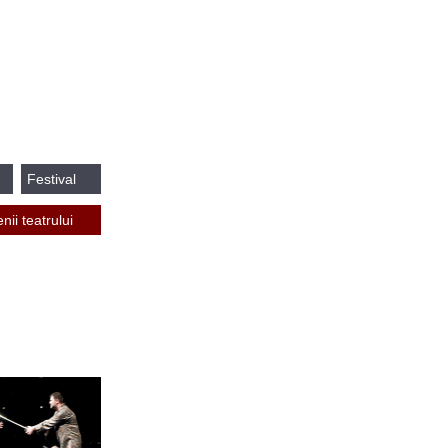
Festival
TC
enii teatrului