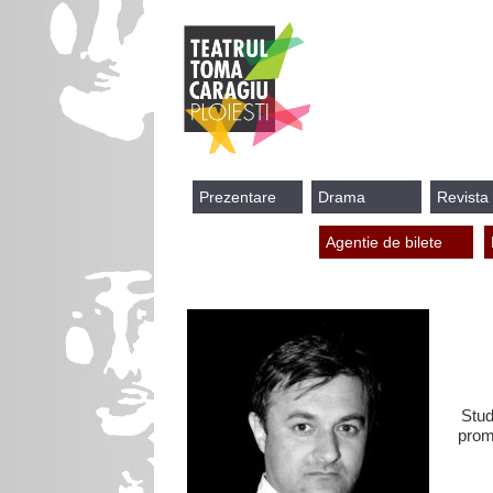
Prezentare
Drama
Revista
Agentie de bilete
Stud
prom