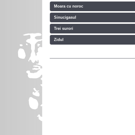
Moara cu noroc
Sinucigasul
Trei surori
Zidul