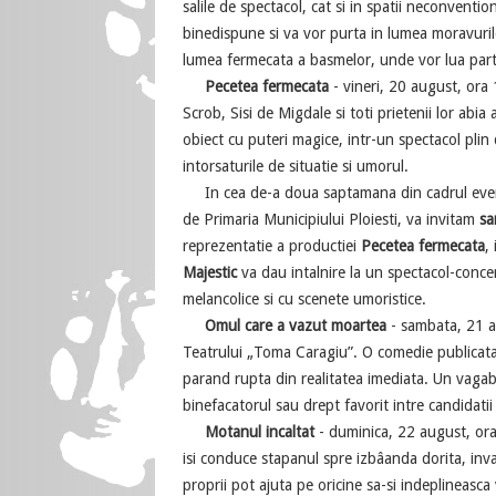
salile de spectacol, cat si in spatii neconventi
binedispune si va vor purta in lumea moravurilo
lumea fermecata a basmelor, unde vor lua parte
Pecetea fermecata
- vineri, 20 august, ora
Scrob, Sisi de Migdale si toti prietenii lor abi
obiect cu puteri magice, intr-un spectacol plin 
intorsaturile de situatie si umorul.
In cea de-a doua saptamana din cadrul eve
de Primaria Municipiului Ploiesti, va invitam
sa
reprezentatie a productiei
Pecetea fermecata
,
Majestic
va dau intalnire la un spectacol-concer
melancolice si cu scenete umoristice.
Omul care a vazut moartea
- sambata, 21 a
Teatrului „Toma Caragiu”. O comedie publicata i
parand rupta din realitatea imediata. Un vaga
binefacatorul sau drept favorit intre candidatii
Motanul incaltat
- duminica, 22 august, ora
isi conduce stapanul spre izbâanda dorita, invat
proprii pot ajuta pe oricine sa-si indeplineasca v