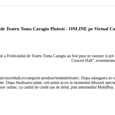
l de Teatru Toma Caragiu Ploiesti - ONLINE pe Virtual Co
e a Festivalului de Teatru Toma Caragiu au fost puse in vanzare si pot f
Concert Hall”, evenimentul
ualconcerthall.ro/categorie-produse/institutii/teatre/. Dupa adaugarea in co
site. Dupa finalizarea platii, veti primi acces la momentul difuzarii spec
siv online, cu cardul de credit sau de debit, prin intermediul MobilPay. 