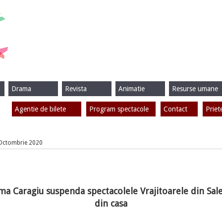
Drama
Revista
Animatie
Resurse umane
Agentie de bilete
Program spectacole
Contact
Priet
2 Octombrie 2020
ma Caragiu suspenda spectacolele Vrajitoarele din Sale
din casa