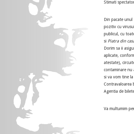
Stimati spectator
Din pacate unul d
pozitiv cu virusu
publicul, cu toa
si
Piatra din cas
Dorim sa ii asig
aplicate, conform
atestate), circui
contaminare nu a
si va vom tine la
Contravaloarea bi
Agentia de bilet
Va multumim pen