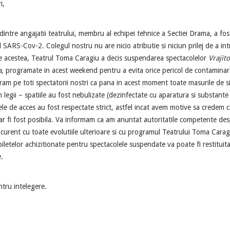
i,
intre angajatii teatrului, membru al echipei tehnice a Sectiei Drama, a fos
l SARS-Cov-2. Colegul nostru nu are nicio atributie si niciun prilej de a int
te acestea, Teatrul Toma Caragiu a decis suspendarea spectacolelor
Vrajit
a
, programate in acest weekend pentru a evita orice pericol de contamina
uram pe toti spectatorii nostri ca pana in acest moment toate masurile de s
 legii – spatiile au fost nebulizate (dezinfectate cu aparatura si substante
tele de acces au fost respectate strict, astfel incat avem motive sa credem c
r fi fost posibila. Va informam ca am anuntat autoritatile competente des
 curent cu toate evolutiile ulterioare si cu programul Teatrului Toma Carag
letelor achizitionate pentru spectacolele suspendate va poate fi restituita
e.
tru intelegere.