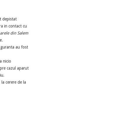
t depistat
ra in contact cu
oarele din Salem
re.
iguranta au fost
a nicio
pre cazul aparut
iu.
 la cerere de la