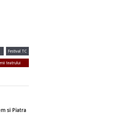
Festival TC
enii teatrului
m si Piatra