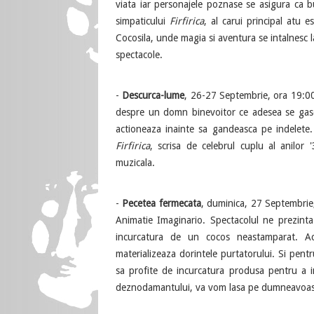
viata iar personajele poznase se asigura ca bu
simpaticului
Firfirica
, al carui principal atu
Cocosila, unde magia si aventura se intalnesc la
spectacole.
-
Descurca-lume
, 26-27 Septembrie, ora 19:00
despre un domn binevoitor ce adesea se gasest
actioneaza inainte sa gandeasca pe indelet
Firfirica
, scrisa de celebrul cuplu al anilor
muzicala.
-
Pecetea fermecata
, duminica, 27 Septembrie,
Animatie Imaginario. Spectacolul ne prezinta
incurcatura de un cocos neastamparat. Ac
materializeaza dorintele purtatorului. Si pentr
sa profite de incurcatura produsa pentru a in
deznodamantului, va vom lasa pe dumneavoastra 