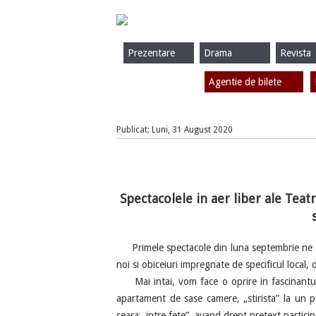
Prezentare
Drama
Revista
Agentie de bilete
Publicat: Luni, 31 August 2020
Spectacolele in aer liber ale Tea
Primele spectacole din luna septembrie ne inv
noi si obiceiuri impregnate de specificul local, d
Mai intai, vom face o oprire in fascinantul
apartament de sase camere, „stirista” la un p
seara „intre fete”, avand drept pretext participa