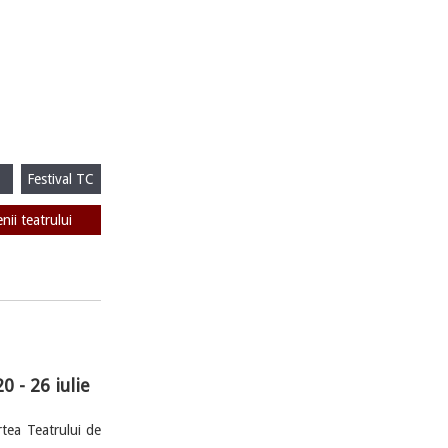
Festival TC
enii teatrului
0 - 26 iulie
tea Teatrului de