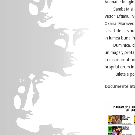
Animatie Imagina
Sambata si dumi
Victor Eftimiu, 
Oxana Moravec ,
salvat de la sin
in lumea buna in
Duminica, de la
un magar, protago
in fascinantul u
propriul drum in 
Biletele pot fi 
Documente ata