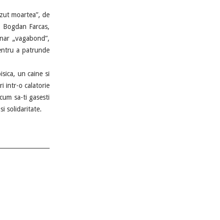
zut moartea”, de
n, Bogdan Farcas,
anar „vagabond”,
pentru a patrunde
ica, un caine si
i intr-o calatorie
cum sa-ti gasesti
i solidaritate.