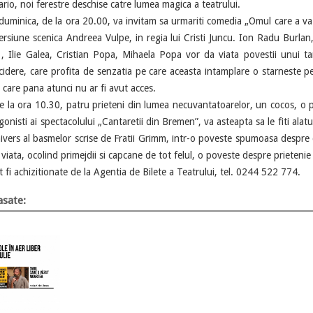
rio, noi ferestre deschise catre lumea magica a teatrului.
nica, de la ora 20.00, va invitam sa urmariti comedia „Omul care a va
versiune scenica Andreea Vulpe, in regia lui Cristi Juncu. Ion Radu Burla
 Ilie Galea, Cristian Popa, Mihaela Popa vor da viata povestii unui t
ucidere, care profita de senzatia pe care aceasta intamplare o starneste 
 care pana atunci nu ar fi avut acces.
 ora 10.30, patru prieteni din lumea necuvantatoarelor, un cocos, o pis
nisti ai spectacolului „Cantaretii din Bremen”, va asteapta sa le fiti alatur
nivers al basmelor scrise de Fratii Grimm, intr-o poveste spumoasa despre 
viata, ocolind primejdii si capcane de tot felul, o poveste despre prietenie s
achizitionate de la Agentia de Bilete a Teatrului, tel. 0244 522 774.
sate: