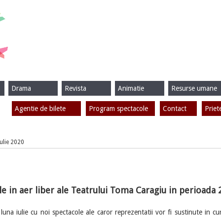
Drama
Revista
Animatie
Resurse umane
Agentie de bilete
Program spectacole
Contact
Priet
Iulie 2020
e in aer liber ale Teatrului Toma Caragiu in perioada 2
ulie cu noi spectacole ale caror reprezentatii vor fi sustinute in cur