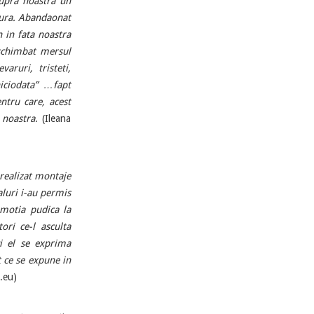
supra noastra un
 gura. Abandaonat
n in fata noastra
schimbat mersul
varuri, tristeti,
niciodata” …fapt
entru care, acest
 noastra
. (Ileana
 realizat montaje
aluri i-au permis
emotia pudica la
ori ce-l asculta
ci el se exprima
t ce se expune in
.eu)