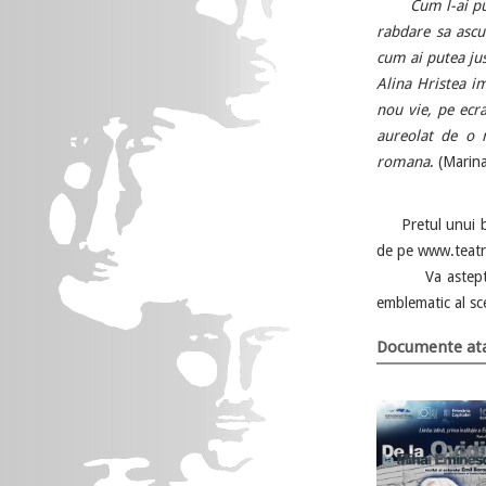
Cum l-ai pu
rabdare sa ascu
cum ai putea jus
Alina Hristea i
nou vie, pe ecr
aureolat de o m
romana
. (Marin
Pretul unui bilet
de pe www.teatru
Va asteptam sa 
emblematic al sc
Documente ata