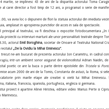
tie, se implinesc 43 de ani de la disparitia actorului Toma Caragiu,
utie al carei director a fost timp de 12 ani, a programat o serie de manifes
 va avea loc o depunere de flori la statuia actorului din imediata vecin
tuia, amplasat in apropierea punctelor de acces in sala de spectacole.
incipal al teatrului, va fi deschisa o expozitie fotodocumentara „I
ula proiectii cu interviuri-marturii ale unor personalitati teatrale despre T
30, actorul
Emil Boroghina
, societar de Onoare al Teatrului National Cra
 recitalul
„De la Ovidiu la Mihai Eminescu”
.
ecut ne-am bucurat de prezenta actorului Ion Caramitru, in cadrul con
ragiu
, intr-un ambient sonor asigurat de violoncelistul Adrian Naidin, de
cital poetic ce are la baza o parte dintre epistolele din
Tristele
si
Ponti
imise acum 2000 de ani de la Tomis, Constanta de astazi, la Roma, si sele
calatorie prin marile etape ale creatiei si vietii lui Mihai Eminescu. 
tina, italiana, franceza, spaniola, portugheza, engleza si germana.
roiect ii apartine Alinei Hiristea, editare video Marius Perte si Cipri
n Marinescu.