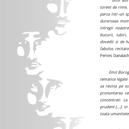
Emil Bor
torent de rime, 
parca intr-un sp
dureroase mome
intregii noastre
bucurii, iubiri
dovedit si de ha
fabulos recitat
Pernes Danalac
Emil Borogh
tematice legate 
sa revina pe sc
pronuntarea ver
concentrati. La
prudent (...): i
toata umanitatea