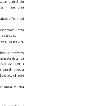
 iar teatrul din
tari in amintirea
atate a Teatrului
n Memoriam Toma
oma Caragiu.
iova, va sustine,
ferintei
Amintiri
 aceasta data, va
cele
, de Publius
ctiuni din poezia
Spectacolul este
an Duica, muzica