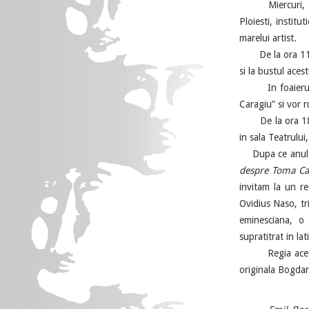
Miercuri, 4 mar
Ploiesti, instit
marelui artist.
De la ora 11.00,
si la bustul aces
In foaierul pr
Caragiu” si vor r
De la ora 18.
in sala Teatrului,
Dupa ce anul tr
despre Toma Ca
invitam la un re
Ovidius Naso, tr
eminesciana, o 
supratitrat in la
Regia acestui p
originala Bogda