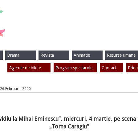
Drama
Revista
Animatie
Resurse umane
Agentie de bilete
Program spectacole
Contact
Priet
, 26 Februarie 2020
vidiu la Mihai Eminescu”, miercuri, 4 martie, pe scena 
„Toma Caragiu”