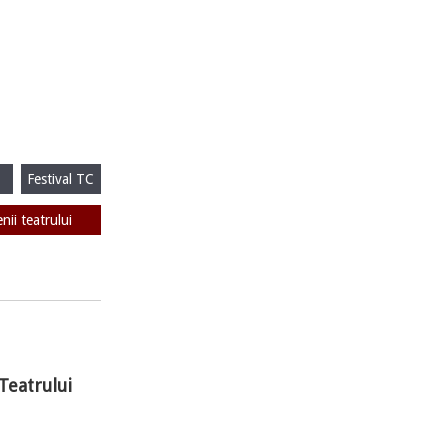
Festival TC
enii teatrului
Teatrului