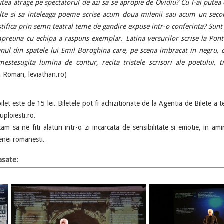
tea atrage pe spectatorul de azi sa se apropie de Ovidiu? Cu l-ai putea
lte si sa inteleaga poeme scrise acum doua milenii sau acum un secol
tifica prin semn teatral teme de gandire expuse intr-o conferinta? Sunt 
mpreuna cu echipa a raspuns exemplar. Latina versurilor scrise la Pont
anul din spatele lui Emil Boroghina care, pe scena imbracat in negru, c
estesugita lumina de contur, recita tristele scrisori ale poetului, 
a Roman, leviathan.ro)
 este de 15 lei. Biletele pot fi achizitionate de la Agentia de Bilete a te
ploiesti.ro.
ne fiti alaturi intr-o zi incarcata de sensibilitate si emotie, in amin
enei romanesti.
sate: