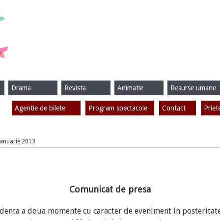
Drama
Revista
Animatie
Resurse umane
Agentie de bilete
Program spectacole
Contact
Priet
 Ianuarie 2013
Comunicat de presa
identa a doua momente cu caracter de eveniment in posteritatea