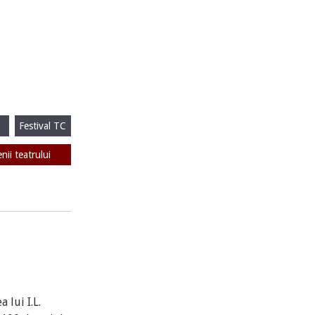
Festival TC
enii teatrului
 lui I.L.