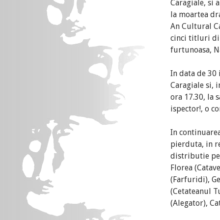
Caragiale, si
la moartea dr
An Cultural Ca
cinci titluri 
furtunoasa, Na
In data de 30 
Caragiale si, 
ora 17.30, la
ispector!, o c
In continuarea
pierduta, in r
distributie pe
Florea (Catave
(Farfuridi), 
(Cetateanul T
(Alegator), Ca