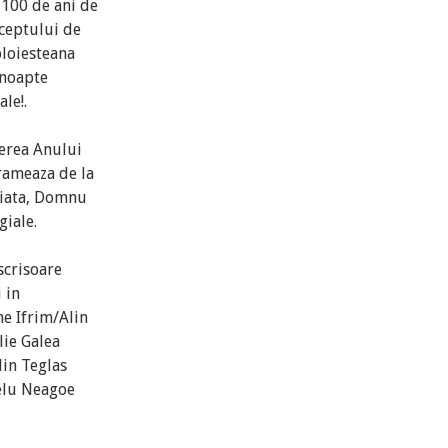
 100 de ani de
ceptului de
ploiesteana
 noapte
le!.
derea Anului
grameaza de la
 viata, Domnu
giale.
 scrisoare
 in
he Ifrim/Alin
lie Galea
lin Teglas
Nelu Neagoe