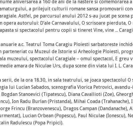
 anume aniversarea a 160 de ani de la nastere si comemorarea a
amaturgului, a prilejuit culturii romane sansa promovarii con
ragiale. Astfel, pe parcursul anului 2012 s-au jucat pe scena 
din opera autorului: D’ale Carnavalului, O scrisoare pierduta, O
pasta si spectacolul pentru copii si tineret Vine, vine ... Caragia
ianuarie a.c. Teatrul Toma Caragiu Ploiesti sarbatoreste inchi
in parteneriat cu Muzeul de Istorie si Arheologie Ploiesti, pro
 sala muzeului, spectacolul Caragiale – omul spectacol, E greu
omedie amara de Niculae Urs, dupa scene din viata lui I. L. Cara
 serii, de la ora 18.30, in sala teatrului, se joaca spectacolul O
egia lui Lucian Sabados, scenografia Viorica Petrovici, avandu-i
 Bogdan Stanoevici (Tipatescu), Diana Cavallioti (Zoe), Gheorg
ncu), Ion Radu Burlan (Pristanda), Mihai Coada (Trahanache), I
George Frincu (Branzovenescu), Dragos Campan (Dandanache), A
urmentat), Lucian Orbean (Popescu), Paul Niculae (Ionescu), 
talin Radulescu (Popa Pripici).