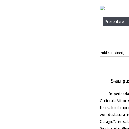
Prezentare
Publicat: Vineri, 
S-au pu
In perioada 4-1
Culturala Viitor
festivalului cupr
vor desfasura in
Caragiu”, in sal
Sindicatelor Plo