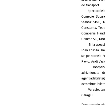
de transport.
Spectacolele inv
Comedie Bucures
Stanca” Sibiu, T
Constanta, Teat
Compania Handp
Comme Si (Frant
Si la aceasta e
Ioan Frunza, Ra
iar pe scenele F
Pavlu, Andi Vaslu
Incepand de as
achizitionate 
agentiadebilete@
octombrie, bilete
Va asteptam sa 
Caragiu!
Documente ata