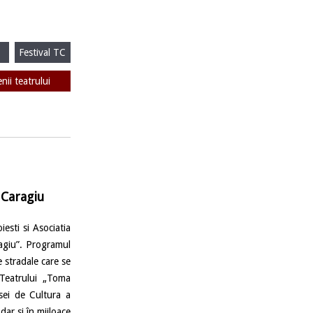
Festival TC
enii teatrului
 Caragiu
sti si Asociatia
ragiu”. Programul
e stradale care se
a Teatrului „Toma
asei de Cultura a
ar si în mijloace