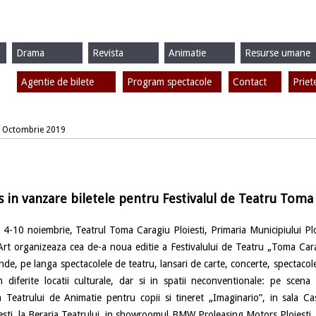
Drama
Revista
Animatie
Resurse umane
Agentie de bilete
Program spectacole
Contact
Priet
11 Octombrie 2019
s in vanzare biletele pentru Festivalul de Teatru Toma
0 noiembrie, Teatrul Toma Caragiu Ploiesti, Primaria Municipiului Ploie
 Art organizeaza cea de-a noua editie a Festivalului de Teatru „Toma Ca
inde, pe langa spectacolele de teatru, lansari de carte, concerte, spectacol
 diferite locatii culturale, dar si in spatii neconventionale: pe scen
a Teatrului de Animatie pentru copii si tineret „Imaginario”, in sala C
iesti, la Beraria Teatrului, in showroomul BMW Proleasing Motors Ploiesti, d