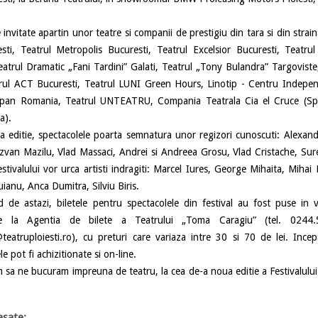
itate apartin unor teatre si companii de prestigiu din tara si din strain
ti, Teatrul Metropolis Bucuresti, Teatrul Excelsior Bucuresti, Teatru
eatrul Dramatic „Fani Tardini” Galati, Teatrul „Tony Bulandra” Targoviste
rul ACT Bucuresti, Teatrul LUNI Green Hours, Linotip - Centru Indepen
an Romania, Teatrul UNTEATRU, Compania Teatrala Cia el Cruce (Sp
a).
ditie, spectacolele poarta semnatura unor regizori cunoscuti: Alexandr
zvan Mazilu, Vlad Massaci, Andrei si Andreea Grosu, Vlad Cristache, Su
estivalului vor urca artisti indragiti: Marcel Iures, George Mihaita, Miha
ianu, Anca Dumitra, Silviu Biris.
tazi, biletele pentru spectacolele din festival au fost puse in va
de la Agentia de bilete a Teatrului „Toma Caragiu” (tel. 0244.
teatruploiesti.ro), cu preturi care variaza intre 30 si 70 de lei. Inc
le pot fi achizitionate si on-line.
ne bucuram impreuna de teatru, la cea de-a noua editie a Festivalulu
sate: