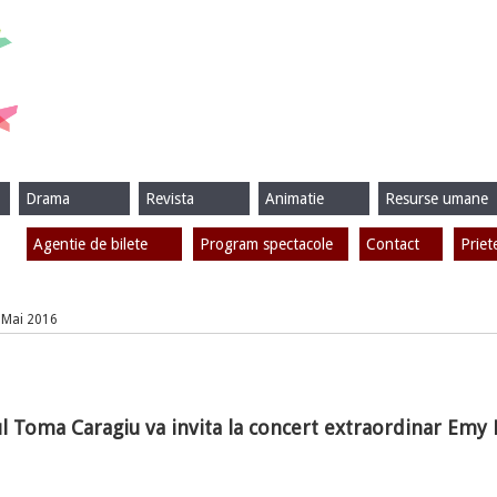
Drama
Revista
Animatie
Resurse umane
Agentie de bilete
Program spectacole
Contact
Priet
0 Mai 2016
l Toma Caragiu va invita la concert extraordinar Emy