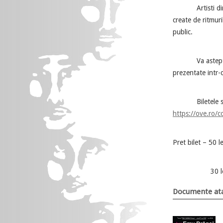
Artisti din gene
create de ritmuri
public.
Va asteptam la 
prezentate intr-
Biletele se pot
https://ove.ro/
Pret bilet – 50 le
30 lei (pret 
Documente ata