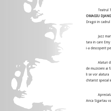
Teatrul Toma
OMAGIU DJANG
Dragoi in cadrul
Jazz manouche e
tara in care Emy 
i-a descoperit p
Alaturi de Emy
de muzicieni ai 
li se vor alatura
chitarist special 
Apreciata pentru
Anca Sigartau va