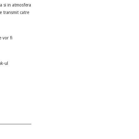
 si in atmosfera
e transmit catre
 vor fi
nk-ul