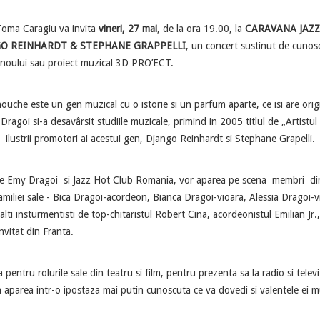
 Caragiu va invita
vineri, 27 mai
, de la ora 19.00, la
CARAVANA JAZ
O REINHARDT & STEPHANE GRAPPELLI
, un concert sustinut de cunos
 noului sau proiect muzical 3D PRO’ECT.
ste un gen muzical cu o istorie si un parfum aparte, ce isi are origin
Dragoi si-a desavârsit studiile muzicale, primind in 2005 titlul de „Artistul
e ilustrii promotori ai acestui gen, Django Reinhardt si Stephane Grapelli.
 Dragoi si Jazz Hot Club Romania, vor aparea pe scena membri din t
familiei sale - Bica Dragoi-acordeon, Bianca Dragoi-vioara, Alessia Dragoi-
 alti insturmentisti de top-chitaristul Robert Cina, acordeonistul Emilian Jr
invitat din Franta.
 rolurile sale din teatru si film, pentru prezenta sa la radio si televiz
 aparea intr-o ipostaza mai putin cunoscuta ce va dovedi si valentele ei m