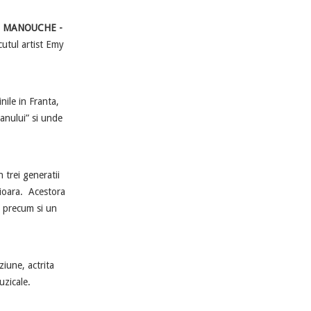
Z MANOUCHE -
cutul artist Emy
ile in Franta,
 anului” si unde
rei generatii
vioara. Acestora
., precum si un
iune, actrita
uzicale.