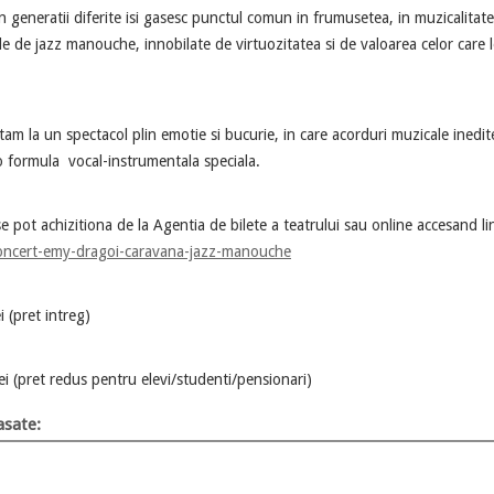
ratii diferite isi gasesc punctul comun in frumusetea, in muzicalitatea
le de jazz manouche, innobilate de virtuozitatea si de valoarea celor care l
un spectacol plin emotie si bucurie, in care acorduri muzicale inedite
o formula vocal-instrumentala speciala.
 achizitiona de la Agentia de bilete a teatrului sau online accesand li
concert-emy-dragoi-caravana-jazz-manouche
i (pret intreg)
redus pentru elevi/studenti/pensionari)
sate: