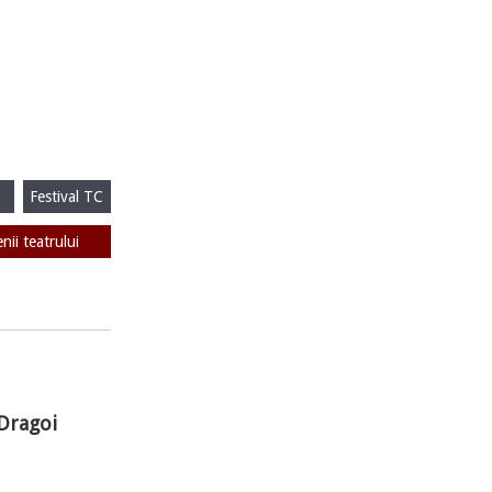
Festival TC
enii teatrului
 Dragoi