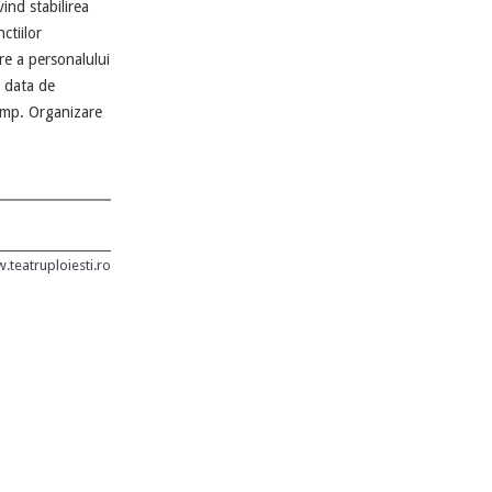
nd stabilirea
ctiilor
re a personalului
n data de
Comp. Organizare
teatruploiesti.ro