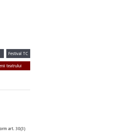
Festival TC
enii teatrului
orm art. 30(3)