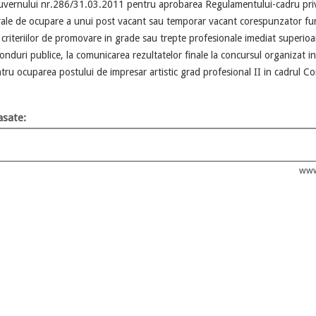
uvernului nr.286/31.03.2011 pentru aprobarea Regulamentului-cadru privi
erale de ocupare a unui post vacant sau temporar vacant corespunzator fun
a criteriilor de promovare in grade sau trepte profesionale imediat superioa
onduri publice, la comunicarea rezultatelor finale la concursul organizat i
ru ocuparea postului de impresar artistic grad profesional II in cadrul 
sate:
www.