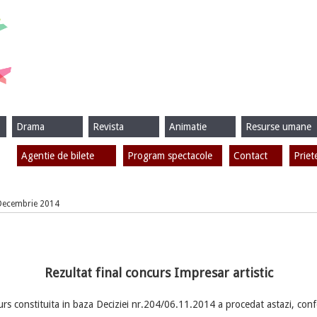
Drama
Revista
Animatie
Resurse umane
Agentie de bilete
Program spectacole
Contact
Priet
 Decembrie 2014
Rezultat final concurs Impresar artistic
rs constituita in baza Deciziei nr.204/06.11.2014 a procedat astazi, conf