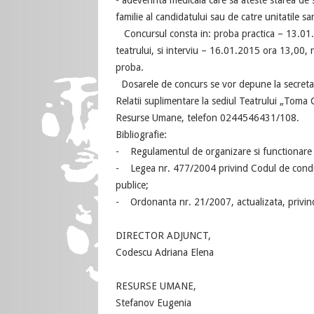
- adeverinta medicala care sa ateste starea de
familie al candidatului sau de catre unitatile san
Concursul consta in: proba practica – 13.01.2
teatrului, si interviu – 16.01.2015 ora 13,00,
pr
Dosarele de concurs se vor depune la secretar
Relatii suplimentare la sediul Teatrului „Toma 
Resurse Umane, telefon 0244546431/108.
Bibliografie:
- Regulamentul de organizare si functionare a
- Legea nr. 477/2004 privind Codul de conduita 
publice;
- Ordonanta nr. 21/2007, actualizata, privind 
DIRECTOR ADJUNCT,
Codescu Adriana Elena
RESURSE UMANE,
Stefanov Eugenia