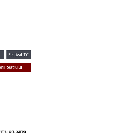
Festival TC
enii teatrului
entru ocuparea