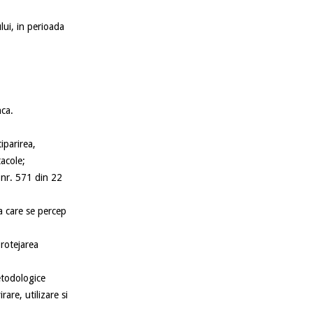
.
lui, in perioada
nca.
iparirea,
tacole;
 nr. 571 din 22
a care se percep
protejarea
todologice
are, utilizare si