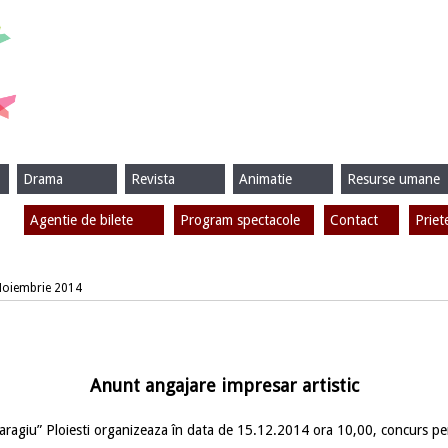
Drama
Revista
Animatie
Resurse umane
Agentie de bilete
Program spectacole
Contact
Priet
 Noiembrie 2014
Anunt angajare impresar artistic
aragiu” Ploiesti organizeaza în data de 15.12.2014 ora 10,00, concurs p