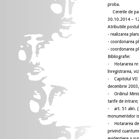
Cererile de part
30.10.2014 – 12
Atributiile postul
- realizarea pla
- coordonarea plan
- coordonarea plan
Bibliografie:
- Hotararea nr.
înregistrarea, vi
- Capitolul VII 
decembrie 2003, a
- Ordinul Minist
tarife de intrare;
- art. 51 alin. (
monumentelor is
- Hotararea de 
privind cuantumul
evidentiere a sum