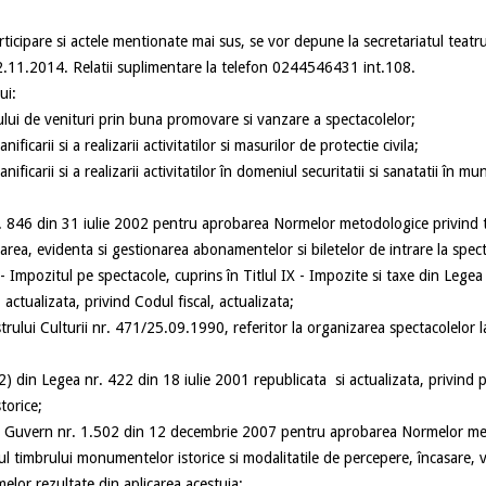
proba
icipare si actele mentionate mai sus, se vor depune la secretariatul teatru
.11.2014. Relatii suplimentare la telefon 0244546431 int.108.
ui:
nului de venituri prin buna promovare si vanzare a spectacolelor;
ificarii si a realizarii activitatilor si masurilor de protectie civila;
ificarii si a realizarii activitatilor în domeniul securitatii si sanatatii în mu
 846 din 31 iulie 2002 pentru aprobarea Normelor metodologice privind t
zarea, evidenta si gestionarea abonamentelor si biletelor de intrare la spec
- Impozitul pe spectacole, cuprins în Titlul IX - Impozite si taxe din Legea
ctualizata, privind Codul fiscal, actualizata;
rului Culturii nr. 471/25.09.1990, referitor la organizarea spectacolelor l
2) din Legea nr. 422 din 18 iulie 2001 republicata si actualizata, privind 
torice;
Guvern nr. 1.502 din 12 decembrie 2007 pentru aprobarea Normelor me
 timbrului monumentelor istorice si modalitatile de percepere, încasare, vir
elor rezultate din aplicarea acestuia;