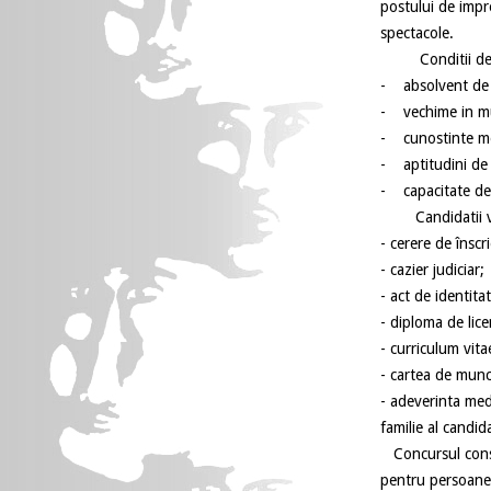
postului de impre
spectacole.
Conditii de p
- absolvent de s
- vechime in mu
- cunostinte me
- aptitudini de 
- capacitate de a
Candidatii vor 
- cerere de înscr
- cazier judiciar;
- act de identitat
- diploma de licen
- curriculum vita
- cartea de munc
- adeverinta med
familie al candida
Concursul const
pentru persoanel