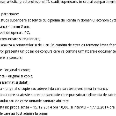
sar artistic, grad profesional II, studii superioare, în cadrul compartimen
articipare:
tudii superioare absolvite cu diploma de licenta in domeniul economic /t
nca - minim 3 ani;
dii de operare PC;
comunicare si relationare;
naliza a prioritatilor si de lucru în conditii de stres cu termene limita foar
prezenta un dosar de concurs care va contine urmatoarele documente
iere la concurs;
e - original si copie;
ta - original si copie;
e (semnat si datat);
a - original si copie sau adeverinta care sa ateste vechimea in munca;
icala care sa ateste starea de sanatate corespunzatoare eliberata de catr
tului sau de catre unitatile sanitare abilitate.
a în: proba scrisa – 15.12.2014 ora 10,00, si interviu – 17.12.2014 ora
e care au fost admise la prima