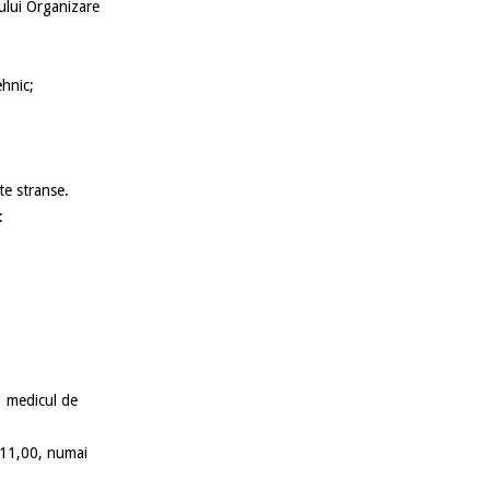
tului Organizare
ehnic;
te stranse.
:
e medicul de
 11,00, numai