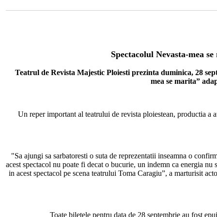
Spectacolul Nevasta-mea se 
Teatrul de Revista
Majestic Ploiesti
prezinta duminica, 28 sep
mea se marita” adap
Un reper important al teatrului de revista ploiestean, productia a
"Sa ajungi sa sarbatoresti o suta de reprezentatii inseamna o confirmar
acest spectacol nu poate fi decat o bucurie, un indemn ca energia nu s
in acest spectacol pe scena teatrului Toma Caragiu”, a marturisit acto
Toate biletele pentru data de 28 septembrie au fost epu