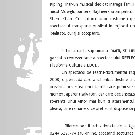
Kipling, intr-un musical dedicat intregii famil
micul Mowgli, pantera Bagheera si simpaticul u
Shere Khan. Cu ajutorul unor costume expre
spectacolul transpune publicul in mijlocul u
loialitate, curaj si acceptare.
Tot in aceasta saptamana,
marti, 30 iun
gazdui o reprezentatie a spectacolului
REFLE
Platforma Culturala LOUD.
Un spectacol de teatru-documentar inspirat 
2000, o perioada care a schimbat destine si 
prezinta povestea unei familii care primeste v
moment aparent salvator, dar care declanseaza 
speranta unui viitor mai bun si atasamentul
pleaca, cine ramane si ce pret sunt dispuse sa p
Biletele pot fi achizitionate de la Agenti
0244.522.774 sau online, accesand sectiunea P