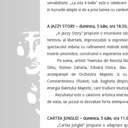
sensibilitate. „La vita è bella” este o celebra
in lucrurile simple si de a privi lumea cu zamb
A JAZZY STORY – duminica, 5 iulie, ora 18.30,
„A Jazzy Story” propune o incursiune seducat
teritoriu al libertatii, improvizatiei si expres
spectacolul imbina cu rafinament melodii em
insertii umoristice, construind o experienta sce
Pe scena, artistii Teatrului de Revista Maje
Dinu, Romeo Zaharia, Eduard Stoica, dau via
acompaniati de Orchestra Majestic si cu 
Constantinescu Ploiesti, sub bagheta dirijo
energia Baletului Majestic, care traduce muzica
Rezultatul este o calatorie artistica imersiv
de viata, iar jazzul isi dezvaluie forta atempora
CARTEA JUNGLEI – duminica, 5 iulie, ora 11.00
„Cartea junglei” propune o adaptare specta