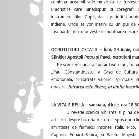
combina acea vibratie muzicala ce trezeste
umoristice care binedispun si coregrafii s
instrumentistilor. Copiii, dar si parintii si bun
indiene, unde se vor intalni cu un pui de o
fascinante, intr-o poveste nemuritoare despre pr
OCROTITORII CETATII – luni, 29 iunie, ora 
Sfintilor Apostoli Petru si Pavel, ocrotitorii mun
Pe scena vor urca actori ai Teatrului „Toma C
„Paul Constantinescu” a Casei de Cultura 
emotionala, consacrata valorilor spirituale, 
noastra.
Intrarea este libera, in limita locuril
LA VITA E BELLA – sambata, 4 iulie, ora 18.30
O reverie scenica vibranta si plina de opt
artistica despre bucuria de a trai, spusa prin l
aminteste de farmecul insoritei Italii, Nic
Capanu, Eduard Stoica, si Baletul Majesti