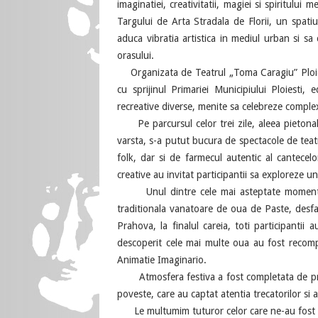
imaginatiei, creativitatii, magiei si spiritului 
Targului de Arta Stradala de Florii, un spatiu 
aduca vibratia artistica in mediul urban si sa 
orasului.
Organizata de Teatrul „Toma Caragiu” Ploiest
cu sprijinul Primariei Municipiului Ploiesti, e
recreative diverse, menite sa celebreze complexi
Pe parcursul celor trei zile, aleea pietonala
varsta, s-a putut bucura de spectacole de teat
folk, dar si de farmecul autentic al cantece
creative au invitat participantii sa exploreze uni
Unul dintre cele mai asteptate momente al
traditionala vanatoare de oua de Paste, desfa
Prahova, la finalul careia, toti participantii a
descoperit cele mai multe oua au fost recompen
Animatie Imaginario.
Atmosfera festiva a fost completata de preze
poveste, care au captat atentia trecatorilor si
Le multumim tuturor celor care ne-au fost alatu