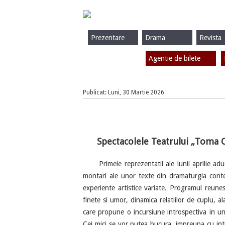
Prezentare
Drama
Revista
Agentie de bilete
Publicat: Luni, 30 Martie 2026
Spectacolele Teatrului „Toma C
Primele reprezentatii ale lunii aprilie adu
montari ale unor texte din dramaturgia contem
experiente artistice variate. Programul reune
finete si umor, dinamica relatiilor de cuplu, a
care propune o incursiune introspectiva in univ
Cei mici se vor putea bucura, impreuna cu intre