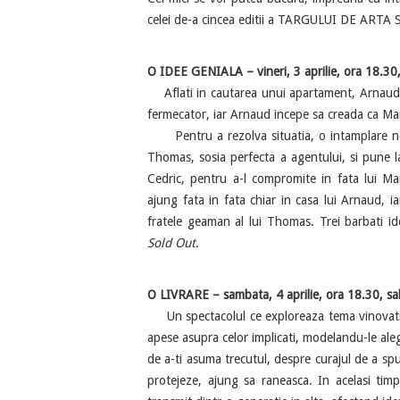
celei de-a cincea editii a TARGULUI DE ART
O IDEE GENIALA – vineri, 3 aprilie, ora 18.30
Aflati in cautarea unui apartament, Arnaud si
fermecator, iar Arnaud incepe sa creada ca Mar
Pentru a rezolva situatia, o intamplare noro
Thomas, sosia perfecta a agentului, si pune l
Cedric, pentru a-l compromite in fata lui M
ajung fata in fata chiar in casa lui Arnaud, ia
fratele geaman al lui Thomas. Trei barbati id
Sold Out
.
O LIVRARE – sambata, 4 aprilie, ora 18.30, sa
Un spectacolul ce exploreaza tema vinovatiei
apese asupra celor implicati, modelandu-le alege
de a-ti asuma trecutul, despre curajul de a spu
protejeze, ajung sa raneasca. In acelasi tim