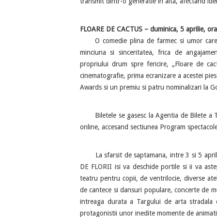
transmit dintr-o generatie in alta, afectand ide
FLOARE DE CACTUS – duminica, 5 aprilie, ora 
O comedie plina de farmec si umor care ab
minciuna si sinceritatea, frica de angajame
propriului drum spre fericire, „Floare de ca
cinematografie, prima ecranizare a acestei pie
Awards si un premiu si patru nominalizari la
Biletele se gasesc la Agentia de Bilete a T
online, accesand sectiunea Program spectacole 
La sfarsit de saptamana, intre 3 si 5 apri
DE FLORII isi va deschide portile si ii va aste
teatru pentru copii, de ventrilocie, diverse at
de cantece si dansuri populare, concerte de mu
intreaga durata a Targului de arta stradala d
protagonistii unor inedite momente de animati