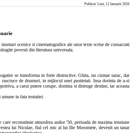
Publicat: Luni, 12 Ianuarie 2026
nuarie
montari scenice si cinematografice ale unor texte scrise de consacrati
ragite povesti din literatura universala.
tire se transforma in forte distructive. Ghita, un cizmar sarac, dar
 rascruce de drumuri, in mijlocul unei pustietati. Insa dorinta de a-si
opotriva, a carui putere corupe, domina si distruge destine, iar aceasta
i umane in fata tentatiei.
te care reconstituie atmosfera anilor '50, perioada de maxima tensiune
estea lui Niculae, fiul cel mic al lui Ilie Moromete, devenit un tanar
nstrangerilor ideologice.