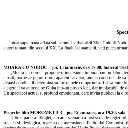
Spect
Intr-o saptamana aflata sub semnul sarbatoririi Zilei Culturii Nation
autori romani din secolul XX. La finalul saptamanii, veti putea urmari 
MOARA CU NOROC – joi, 15 ianuarie, ora 17.00, foaierul Tea
„Moara cu noroc” propune o incursiune tulburatoare in latura tenebr
cinstit, porneste pe un drum aparent salvator, atunci cand decide sa i
depasi conditia il determina sa faca unele compromisuri si sa intre in 
alegere il va antrena pe Ghita intr-un proces lent, dar implacabil, de d
Un spectacol actual si profund emotionant, care invita publicul la o refl
Proiectie film MOROMETII 3 – joi, 15 ianuarie, ora 19.30, sal
Utima parte a trilogiei, al carei scenariu a fost scris de regizorul 
sociala si ideologica, marcata de ascensiunea Partidului Comunist, de
scriitor de succes, alter ego al scriitorului Marin Preda, dezamagit de 