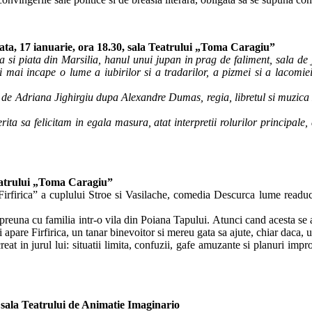
 17 ianuarie, ora 18.30, sala Teatrului „Toma Caragiu”
sa si piata din Marsilia, hanul unui jupan in prag de faliment, sala de j
i incape o lume a iubirilor si a tradarilor, a pizmei si a lacomiei, 
e Adriana Jighirgiu dupa Alexandre Dumas, regia, libretul si muzica 
 sa felicitam in egala masura, atat interpretii rolurilor principale, 
atrului „Toma Caragiu”
rica” a cuplului Stroe si Vasilache, comedia Descurca lume readuce la
preuna cu familia intr-o vila din Poiana Tapului. Atunci cand acesta se a
ii apare Firfirica, un tanar binevoitor si mereu gata sa ajute, chiar daca,
at in jurul lui: situatii limita, confuzii, gafe amuzante si planuri im
la Teatrului de Animatie Imaginario