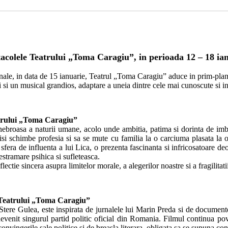
acolele Teatrului „Toma Caragiu”, in perioada 12 – 18 ia
ale, in data de 15 ianuarie, Teatrul „Toma Caragiu” aduce in prim-plan 
si un musical grandios, adaptare a uneia dintre cele mai cunoscute si ind
trului „Toma Caragiu”
oasa a naturii umane, acolo unde ambitia, patima si dorinta de imboga
si schimbe profesia si sa se mute cu familia la o carciuma plasata la o
sfera de influenta a lui Lica, o prezenta fascinanta si infricosatoare de
estramare psihica si sufleteasca.
ectie sincera asupra limitelor morale, a alegerilor noastre si a fragilitati
a Teatrului „Toma Caragiu”
Stere Gulea, este inspirata de jurnalele lui Marin Preda si de documen
venit singurul partid politic oficial din Romania. Filmul continua pov
convingerile sale politice si de breasla literara, obligata sa se supuna co