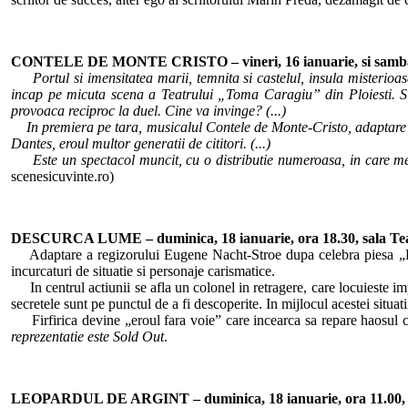
CONTELE DE MONTE CRISTO – vineri, 16 ianuarie, si sambata,
Portul si imensitatea marii, temnita si castelul, insula misterioa
incap pe micuta scena a Teatrului „Toma Caragiu” din Ploiesti. Si ma
provoaca reciproc la duel. Cine va invinge? (...)
In premiera pe tara, musicalul Contele de Monte-Cristo, adaptare d
Dantes, eroul multor generatii de cititori. (...)
Este un spectacol muncit, cu o distributie numeroasa, in care merita
scenesicuvinte.ro)
DESCURCA LUME – duminica, 18 ianuarie, ora 18.30, sala Te
Adaptare a regizorului Eugene Nacht-Stroe dupa celebra piesa „Firfi
incurcaturi de situatie si personaje carismatice.
In centrul actiunii se afla un colonel in retragere, care locuieste im
secretele sunt pe punctul de a fi descoperite. In mijlocul acestei situat
Firfirica devine „eroul fara voie” care incearca sa repare haosul cre
reprezentatie este Sold Out
.
LEOPARDUL DE ARGINT – duminica, 18 ianuarie, ora 11.00, sa