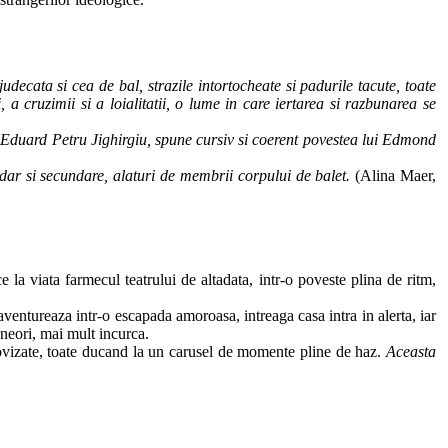
udecata si cea de bal, strazile intortocheate si padurile tacute, toate
a cruzimii si a loialitatii, o lume in care iertarea si razbunarea se
Eduard Petru Jighirgiu, spune cursiv si coerent povestea lui Edmond
dar si secundare, alaturi de membrii corpului de balet.
(Alina Maer,
 viata farmecul teatrului de altadata, intr-o poveste plina de ritm,
ventureaza intr-o escapada amoroasa, intreaga casa intra in alerta, iar
 uneori, mai mult incurca.
provizate, toate ducand la un carusel de momente pline de haz.
Aceasta