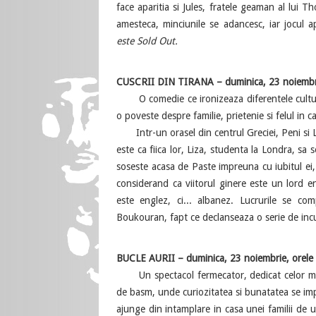
face aparitia si Jules, fratele geaman al lui T
amesteca, minciunile se adancesc, iar jocul a
este Sold Out.
CUSCRII DIN TIRANA – duminica, 23 noiembrie
O comedie ce ironizeaza diferentele cultural
o poveste despre familie, prietenie si felul in 
Intr-un orasel din centrul Greciei, Peni si Ly
este ca fiica lor, Liza, studenta la Londra, sa
soseste acasa de Paste impreuna cu iubitul ei, Al
considerand ca viitorul ginere este un lord 
este englez, ci... albanez. Lucrurile se com
Boukouran, fapt ce declanseaza o serie de incur
BUCLE AURII – duminica, 23 noiembrie, orele 1
Un spectacol fermecator, dedicat celor mai mi
de basm, unde curiozitatea si bunatatea se impl
ajunge din intamplare in casa unei familii de u