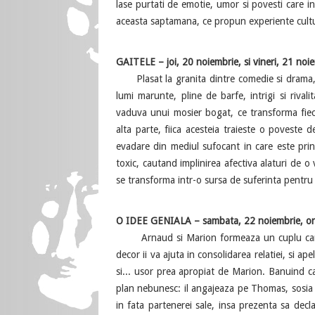
lase purtati de emotie, umor si povesti care in
aceasta saptamana, ce propun experiente cultura
GAITELE – joi, 20 noiembrie, si vineri, 21 noi
Plasat la granita dintre comedie si drama, s
lumi marunte, pline de barfe, intrigi si rivali
vaduva unui mosier bogat, ce transforma fiecar
alta parte, fiica acesteia traieste o poveste 
evadare din mediul sufocant in care este prins
toxic, cautand implinirea afectiva alaturi de o
se transforma intr-o sursa de suferinta pentru t
O IDEE GENIALA – sambata, 22 noiembrie, ora
Arnaud si Marion formeaza un cuplu care i
decor ii va ajuta in consolidarea relatiei, si ap
si... usor prea apropiat de Marion. Banuind c
plan nebunesc: il angajeaza pe Thomas, sosia p
in fata partenerei sale, insa prezenta sa decla