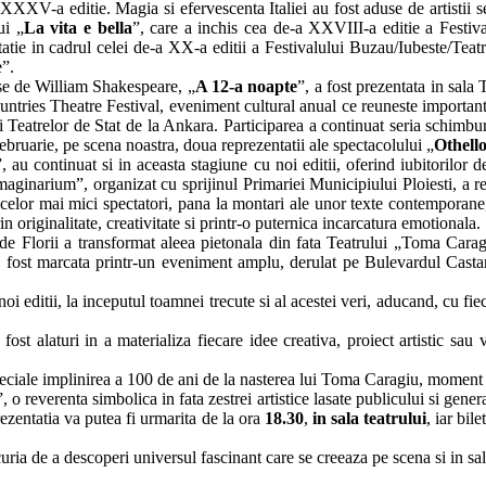
 XXXV-a editie. Magia si efervescenta Italiei au fost aduse de artistii s
ui „
La vita e bella
”, care a inchis cea de-a XXVIII-a editie a Festi
atie in cadrul celei de-a XX-a editii a Festivalului Buzau/Iubeste/Teatr
e”.
se de William Shakespeare, „
A 12-a noapte
”, a fost prezentata in sal
ountries Theatre Festival, eveniment cultural anual ce reuneste important
i Teatrelor de Stat de la Ankara. Participarea a continuat seria schimbur
ebruarie, pe scena noastra, doua reprezentatii ale spectacolului „
Othell
ntinuat si in aceasta stagiune cu noi editii, oferind iubitorilor de te
maginarium”, organizat cu sprijinul Primariei Municipiului Ploiesti, a r
e celor mai mici spectatori, pana la montari ale unor texte contemporan
prin originalitate, creativitate si printr-o puternica incarcatura emotionala.
lorii a transformat aleea pietonala din fata Teatrului „Toma Caragiu
i a fost marcata printr-un eveniment amplu, derulat pe Bulevardul Cast
ditii, la inceputul toamnei trecute si al acestei veri, aducand, cu fie
 fost alaturi in a materializa fiecare idee creativa, proiect artistic s
eciale implinirea a 100 de ani de la nasterea lui Toma Caragiu, moment cu
”, o reverenta simbolica in fata zestrei artistice lasate publicului si genera
rezentatia va putea fi urmarita de la ora
18.30
,
in sala teatrului
, iar bil
ia de a descoperi universul fascinant care se creeaza pe scena si in sala