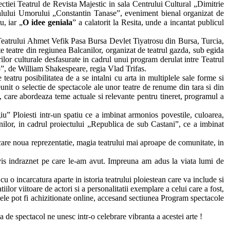
ectiei Teatrul de Revista Majestic in sala Centrului Cultural „Dimitrie
valului Umorului „Constantin Tanase”, eveniment bienal organizat de
u, iar „
O idee geniala
” a calatorit la Resita, unde a incantat publicul
a Teatrului Ahmet Vefik Pasa Bursa Devlet Tiyatrosu din Bursa, Turcia,
e teatre din regiunea Balcanilor, organizat de teatrul gazda, sub egida
ilor culturale desfasurate in cadrul unui program derulat intre Teatrul
o
”, de William Shakespeare, regia Vlad Trifas.
atru posibilitatea de a se intalni cu arta in multiplele sale forme si
eunit o selectie de spectacole ale unor teatre de renume din tara si din
e, care abordeaza teme actuale si relevante pentru tineret, programul a
” Ploiesti intr-un spatiu ce a imbinat armonios povestile, culoarea,
anilor, in cadrul proiectului „Republica de sub Castani”, ce a imbinat
care noua reprezentatie, magia teatrului mai aproape de comunitate, in
au vis indraznet pe care le-am avut. Impreuna am adus la viata lumi de
 o incarcatura aparte in istoria teatrului ploiestean care va include si
tiilor viitoare de actori si a personalitatii exemplare a celui care a fost,
etele pot fi achizitionate online, accesand sectiunea Program spectacole
 de spectacol ne unesc intr-o celebrare vibranta a acestei arte !