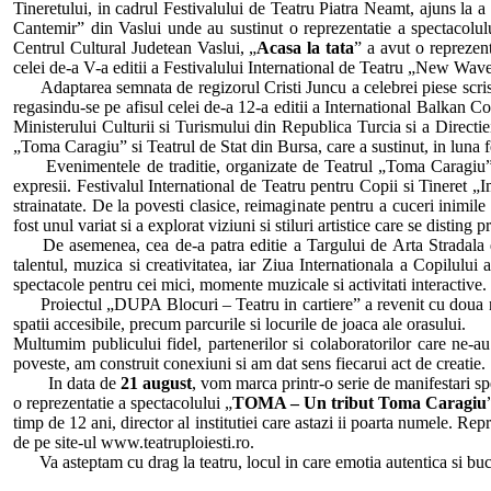
Tineretului, in cadrul Festivalului de Teatru Piatra Neamt, ajuns la a
Cantemir” din Vaslui unde au sustinut o reprezentatie a spectacolul
Centrul Cultural Judetean Vaslui, „
Acasa la tata
” a avut o reprezent
celei de-a V-a editii a Festivalului International de Teatru „New Wav
Adaptarea semnata de regizorul Cristi Juncu a celebrei piese scri
regasindu-se pe afisul celei de-a 12-a editii a International Balkan C
Ministerului Culturii si Turismului din Republica Turcia si a Directie
„Toma Caragiu” si Teatrul de Stat din Bursa, care a sustinut, in luna f
Evenimentele de traditie, organizate de Teatrul „Toma Caragiu”, au co
expresii. Festivalul International de Teatru pentru Copii si Tineret „I
strainatate. De la povesti clasice, reimaginate pentru a cuceri inimil
fost unul variat si a explorat viziuni si stiluri artistice care se disting 
De asemenea, cea de-a patra editie a Targului de Arta Stradala de F
talentul, muzica si creativitatea, iar Ziua Internationala a Copilulu
spectacole pentru cei mici, momente muzicale si activitati interactive.
Proiectul „DUPA Blocuri – Teatru in cartiere” a revenit cu doua noi e
spatii accesibile, precum parcurile si locurile de joaca ale orasului.
Multumim publicului fidel, partenerilor si colaboratorilor care ne-au
poveste, am construit conexiuni si am dat sens fiecarui act de creatie.
In data de
21 august
, vom marca printr-o serie de manifestari sp
o reprezentatie a spectacolului „
TOMA – Un tribut Toma Caragiu
timp de 12 ani, director al institutiei care astazi ii poarta numele. Rep
de pe site-ul www.teatruploiesti.ro.
Va asteptam cu drag la teatru, locul in care emotia autentica si bucur