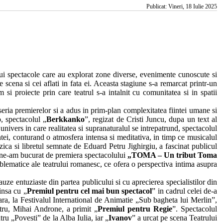
Publicat: Vineri, 18 Iulie 2025
i spectacole care au explorat zone diverse, evenimente cunoscute si
e scena si cei aflati in fata ei. Aceasta stagiune s-a remarcat printr-un
m si proiecte prin care teatrul s-a intalnit cu comunitatea si in spatii
eria premierelor si a adus in prim-plan complexitatea fiintei umane si
o, spectacolul „
Berkkanko
”, regizat de Cristi Juncu, dupa un text al
univers in care realitatea si supranaturalul se intrepatrund, spectacolul
iintei, conturand o atmosfera intensa si meditativa, in timp ce musicalul
a si libretul semnate de Eduard Petru Jighirgiu, a fascinat publicul
, ne-am bucurat de premiera spectacolului
„TOMA – Un tribut Toma
blematice ale teatrului romanesc, ce ofera o perspectiva intima asupra
ze entuziaste din partea publicului si cu aprecierea specialistilor din
insa cu „
Premiul pentru cel mai bun spectacol
” in cadrul celei de-a
ara, la Festivalul International de Animatie „Sub bagheta lui Merlin”,
stru, Mihai Androne, a primit „
Premiul pentru Regie
”. Spectacolul
tru „Povesti” de la Alba Iulia, iar „
Ivanov
” a urcat pe scena Teatrului