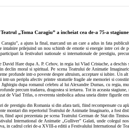
Teatrul „Toma Caragiu” a incheiat cea de-a 75-a stagiune
agiu”, a ajuns la final, marcand un an care a adus in fata publiculu
re intalnire prilejuind un nou schimb de emotie si energie intre cei de p
rticipari la festivaluri nationale si internationale de prestigiu, precu
e David Hare dupa A. P. Cehov, in regia lui Vlad Cristache, a deschis s
ta in declin moral si spiritual. Pe scena Teatrului de Animatie Imaginari
eme profunde intr-o poveste despre altruism, acceptare si iubire. Un alt 
i intr-un periplu afectiv printre straturile fragile ale memoriei si const
Jighirgiu dupa romanul celebru al lui Alexandre Dumas, cu regia, muzic
ofunde precum tradarea, dragostea si iertarea. Tot in aceasta stagiune
zat de Vlad Trifas, o reverenta simbolica adusa uneia dintre figurile em
 de prestigiu din Romania si din afara tarii, fiind recompensate cu aplau
ente montari din repertoriul Teatrului de Animatie Imaginario, a fost dist
um, fiind apoi prezentata pe scena Teatrului German de Stat din Timiso
stivalul International de Animatie „Gulliver” Galati, unde colegul no
iva, in cadrul celei de-a XVIII-a editii a Festivalului International de Tea