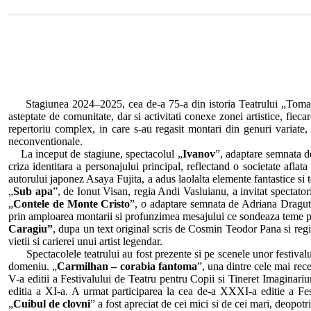
Stagiunea 2024–2025, cea de-a 75-a din istoria Teatrului „Toma Car
asteptate de comunitate, dar si activitati conexe zonei artistice, fieca
repertoriu complex, in care s-au regasit montari din genuri variate, pa
neconventionale.
La inceput de stagiune, spectacolul „
Ivanov
”, adaptare semnata d
criza identitara a personajului principal, reflectand o societate afla
autorului japonez Asaya Fujita, a adus laolalta elemente fantastice si t
„
Sub apa
”, de Ionut Visan, regia Andi Vasluianu, a invitat spectatori
„
Contele de Monte Cristo
”, o adaptare semnata de Adriana Dragut 
prin amploarea montarii si profunzimea mesajului ce sondeaza teme pr
Caragiu”
, dupa un text original scris de Cosmin Teodor Pana si regi
vietii si carierei unui artist legendar.
Spectacolele teatrului au fost prezente si pe scenele unor festivaluri
domeniu. „
Carmilhan – corabia fantoma
”, una dintre cele mai rec
V-a editii a Festivalului de Teatru pentru Copii si Tineret Imaginari
editia a XI-a. A urmat participarea la cea de-a XXXI-a editie a Fe
„
Cuibul de clovni
” a fost apreciat de cei mici si de cei mari, deopotr