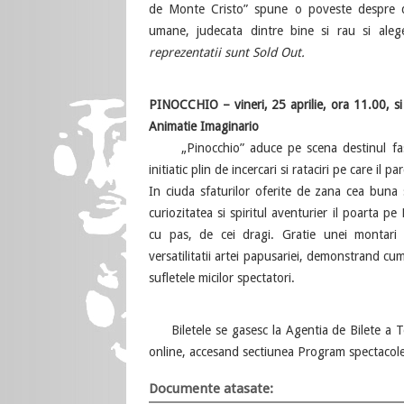
de Monte Cristo” spune o poveste despre dra
umane, judecata dintre bine si rau si ale
reprezentatii sunt Sold Out.
PINOCCHIO – vineri, 25 aprilie, ora 11.00, si 
Animatie Imaginario
„Pinocchio” aduce pe scena destinul fasci
initiatic plin de incercari si rataciri pe care il 
In ciuda sfaturilor oferite de zana cea buna s
curiozitatea si spiritul aventurier il poarta p
cu pas, de cei dragi. Gratie unei montari 
versatilitatii artei papusariei, demonstrand c
sufletele micilor spectatori.
Biletele se gasesc la Agentia de Bilete a T
online, accesand sectiunea Program spectacole 
Documente atasate: