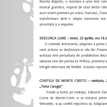
Revista Majestic, o montare a unui text roma
musical grandios, inspirat de unul dintre c
avut recent premiera pe scena Teatrului „Toma 
transformare dintr-o simpla marioneta intr
sinceritatii si a empatiei.
DESCURCA LUME – vineri, 25 aprilie, ora 18.3
O comedie antrenanta, adaptare a piesei clasic
carei actiune se desfasoara in vila din Poiana 
acestuia este perturbata de posibilitatea decon
salvarea vine din partea lui Firfirica, prietenul 
intrigile amoroase ale familiei.
Aceasta reprezen
CONTELE DE MONTE CRISTO – sambata, 26 apri
„Toma Caragiu”
Tradat si inchis pe nedrept, Edmond Dantes
Conte de Monte-Cristo si se intoarce pentru
Mercedes, si au uneltit impotriva sa. Adaptare