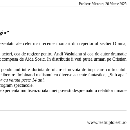
Publicat: Miercuri, 26 Martie 2025
giu”
zentatii ale celei mai recente montari din repertoriul sectiei Drama,
 actori, cea de regizor pentru Andi Vasluianu si cea de autor dramatic
 compusa de Aida Sosic. In distributie ii veti putea urmari pe Cristian
 penduland intre dorinta de uitare si nevoia de impacare cu trecutul.
 de eliberare. Imbinand realismul cu diverse accente fantastice, „Sub apa”
 cu varsta peste 14 ani.
Program spectacole.
 experienta multisenzoriala unei povesti despre natura relatiilor umane
www.teatruploiesti.ro