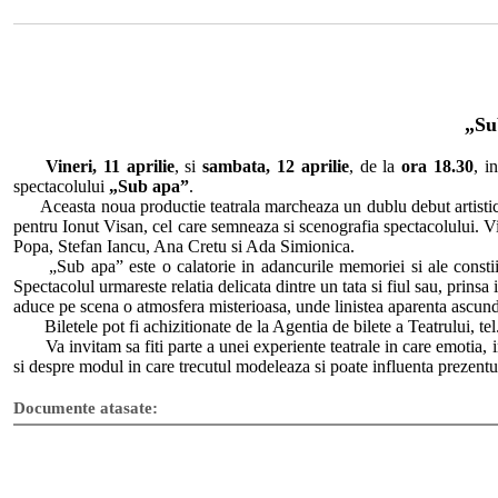
„Su
Vineri, 11 aprilie
, si
sambata, 12 aprili
e
, de la
ora 18.30
, i
spectacolului
„Sub apa”
.
Aceasta noua productie teatrala marcheaza un dublu debut artistic, ce
pentru Ionut Visan, cel care semneaza si scenografia spectacolului. Vi
Popa, Stefan Iancu, Ana Cretu si Ada Simionica.
„Sub apa” este o calatorie in adancurile memoriei si ale constiintei
Spectacolul urmareste relatia delicata dintre un tata si fiul sau, prinsa
aduce pe scena o atmosfera misterioasa, unde linistea aparenta ascun
Biletele pot fi achizitionate de la Agentia de bilete a Teatrului, te
Va invitam sa fiti parte a unei experiente teatrale in care emotia, in
si despre modul in care trecutul modeleaza si poate influenta prezentu
Documente atasate: