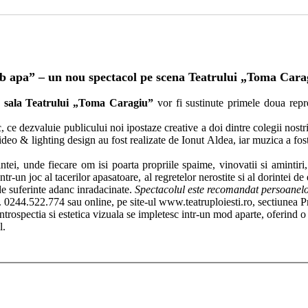
b apa” – un nou spectacol pe scena Teatrului „Toma Cara
n
sala Teatrului „Toma Caragiu”
vor fi sustinute primele doua repre
 dezvaluie publicului noi ipostaze creative a doi dintre colegii nostri
deo & lighting design au fost realizate de Ionut Aldea, iar muzica a fost
, unde fiecare om isi poarta propriile spaime, vinovatii si amintiri,
 intr-un joc al tacerilor apasatoare, al regretelor nerostite si al dorintei
de suferinte adanc inradacinate.
Spectacolul este recomandat persoanelor
l. 0244.522.774 sau online, pe site-ul www.teatruploiesti.ro, sectiunea 
trospectia si estetica vizuala se impletesc intr-un mod aparte, oferind o
l.