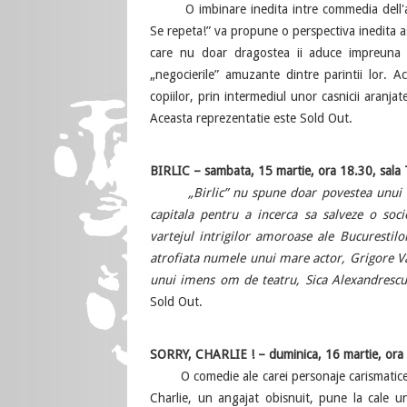
O imbinare inedita intre commedia dell'arte 
Se repeta!” va propune o perspectiva inedita as
care nu doar dragostea ii aduce impreuna p
„negocierile” amuzante dintre parintii lor. Ace
copiilor, prin intermediul unor casnicii aranjat
Aceasta reprezentatie este Sold Out.
BIRLIC – sambata, 15 martie, ora 18.30, sala
„Birlic” nu spune doar povestea unui mic 
capitala pentru a incerca sa salveze o socie
vartejul intrigilor amoroase ale Bucurestil
atrofiata numele unui mare actor, Grigore Va
unui imens om de teatru, Sica Alexandrescu
Sold Out.
SORRY, CHARLIE ! – duminica, 16 martie, ora 
O comedie ale carei personaje carismatice, p
Charlie, un angajat obisnuit, pune la cale 