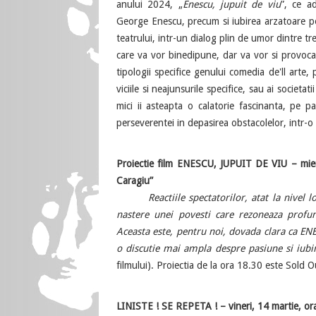
anului 2024, „
Enescu, jupuit de viu
”, ce a
George Enescu, precum si iubirea arzatoare 
teatrului, intr-un dialog plin de umor dintre tr
care va vor binedipune, dar va vor si provoca l
tipologii specifice genului comedia de'll arte,
viciile si neajunsurile specifice, sau ai societ
mici ii asteapta o calatorie fascinanta, pe p
perseverentei in depasirea obstacolelor, intr-o 
Proiectie film ENESCU, JUPUIT DE VIU – mierc
Caragiu”
Reactiile spectatorilor, atat la nivel
nastere unei povesti care rezoneaza profun
Aceasta este, pentru noi, dovada clara ca ENES
o discutie mai ampla despre pasiune si iubire
filmului). Proiectia de la ora 18.30 este Sold O
LINISTE ! SE REPETA ! – vineri, 14 martie, or