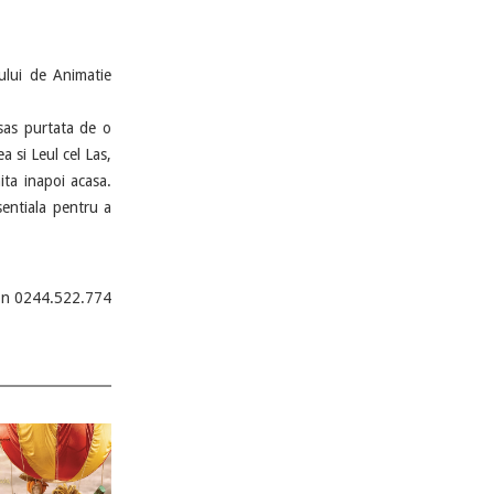
lui de Animatie
nsas purtata de o
 si Leul cel Las,
ita inapoi acasa.
esentiala pentru a
efon 0244.522.774