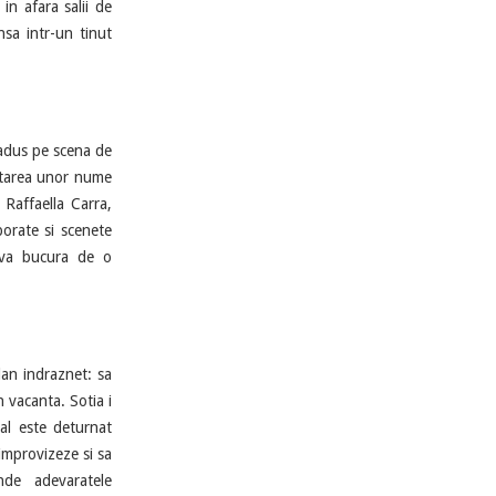
 in afara salii de
nsa intr-un tinut
e adus pe scena de
pretarea unor nume
Raffaella Carra,
borate si scenete
a va bucura de o
lan indraznet: sa
 vacanta. Sotia i
ial este deturnat
 improvizeze si sa
nde adevaratele