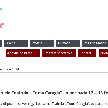
Drama
Revista
Animatie
Resurse umane
Agentie de bilete
Program spectacole
Contact
Priet
 Februarie 2024
olele Teatrului „Toma Caragiu”, in perioada 12 – 18 f
dispozitie se vor regasi pe scena Teatrului „Toma Caragiu”, pe parcursu