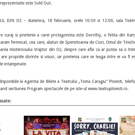
reprezentatie este Sold Out.
 OZ – duminica, 18 februarie, orele 10:30 si 12:00, sala Teatru
 curaj si prietenie a carei protagonista este Dorothy, o fetita din Ka
taram fermecat, cea care, alaturi de Sperietoarea de Ciori, Omul de Tinichea
area misteriosului Vrajitor din Oz, despre care afla ca ar putea sa o trim
are propriile dorinte si visuri, iar prietenia care se leaga intre ei va fi 
le intampinate.
sponibile la Agentia de Bilete a Teatrului „Toma Caragiu” Ploiesti, tel
sand sectiunea Program spectacole de pe site-ul www.teatruploiesti.ro.
sate: