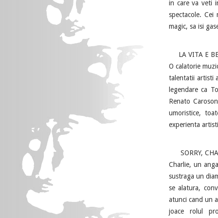
in care va veti i
spectacole. Cei 
magic, sa isi ga
LA VITA E BELLA
O calatorie muzic
talentatii artist
legendare ca To
Renato Carosone,
umoristice, toa
experienta artis
SORRY, CHARLIE!
Charlie, un anga
sustraga un diam
se alatura, conv
atunci cand un al
joace rolul pr