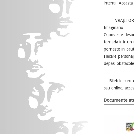
intentii.
Aceasta 
VRAJITORUL DIN
Imaginario
O poveste despre
tornada intr-un 
porneste in caut
Fiecare personaj 
depasi obstacole
Biletele sunt di
sau online, acce
Documente ata