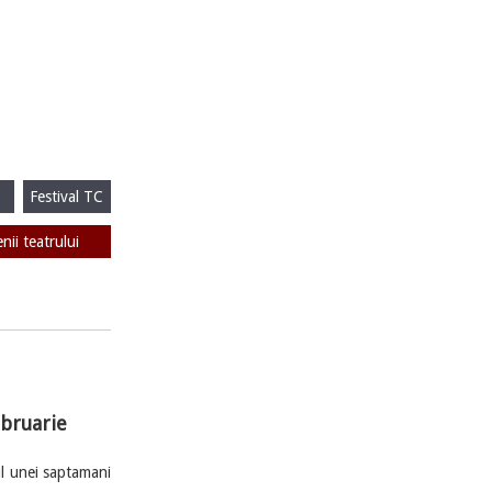
Festival TC
enii teatrului
ebruarie
l unei saptamani