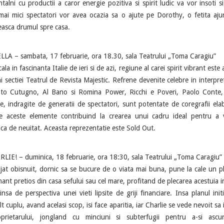
ntalni cu productii a caror energie pozitiva si spirit ludic va vor insoti si
mai mici spectatori vor avea ocazia sa o ajute pe Dorothy, o fetita aju
seasca drumul spre casa.
 – sambata, 17 februarie, ora 18.30, sala Teatrului „Toma Caragiu”
ala in fascinanta Italie de ieri si de azi, regiune al carei spirit vibrant est
i ai sectiei Teatrul de Revista Majestic. Refrene devenite celebre in inter
to Cutugno, Al Bano si Romina Power, Ricchi e Poveri, Paolo Conte, 
 indragite de generatii de spectatori, sunt potentate de coregrafii ela
te aceste elemente contribuind la crearea unui cadru ideal pentru 
tica de neuitat. Aceasta reprezentatie este Sold Out.
 – duminica, 18 februarie, ora 18:30, sala Teatrului „Toma Caragiu”
jat obisnuit, dornic sa se bucure de o viata mai buna, pune la cale un p
ant pretios din casa sefului sau cel mare, profitand de plecarea acestuia in
insa de perspectiva unei vieti lipsite de griji financiare. Insa planul init
t cuplu, avand acelasi scop, isi face aparitia, iar Charlie se vede nevoit sa
oprietarului, jongland cu minciuni si subterfugii pentru a-si ascu