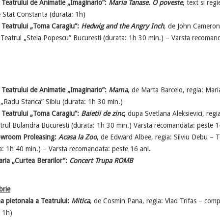
 Teatrului de Animatie „Imaginario”:
Maria Tanase. O poveste
, text si reg
e Stat Constanta (durata: 1h)
a Teatrului „Toma Caragiu”:
Hedwig and the Angry Inch
, de John Cameron 
Teatrul „Stela Popescu” Bucuresti (durata: 1h 30 min.) – Varsta recoman
 Teatrului de Animatie „Imaginario”:
Mama
, de Marta Barcelo, regia: Mar
 „Radu Stanca” Sibiu (durata: 1h 30 min.)
a Teatrului „Toma Caragiu”:
Baietii de zinc
,
dupa Svetlana Aleksievici, regia
rul Bulandra Bucuresti (durata: 1h 30 min.) Varsta recomandata: peste 1
owroom Proleasing:
Acasa la Zoo
, de Edward Albee, regia: Silviu Debu – 
a: 1h 40 min.) – Varsta recomandata: peste 16 ani.
ria „Curtea Berarilor”:
Concert Trupa ROMB
brie
 pietonala a Teatrului:
Mitica
, de Cosmin Pana, regia: Vlad Trifas – com
 1h)