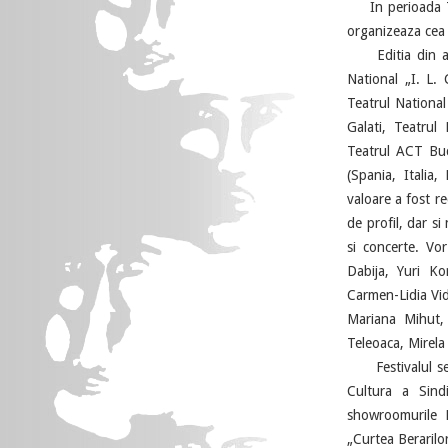
In perioada 7 - 
organizeaza cea 
Editia din aces
National „I. L. 
Teatrul National
Galati, Teatrul
Teatrul ACT Bucu
(Spania, Italia
valoare a fost r
de profil, dar si
si concerte. Vo
Dabija, Yuri K
Carmen-Lidia Vid
Mariana Mihut, 
Teleoaca, Mirela
Festivalul se va
Cultura a Sind
showroomurile E
„Curtea Berarilor