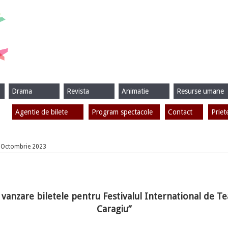
Drama
Revista
Animatie
Resurse umane
Agentie de bilete
Program spectacole
Contact
Priet
17 Octombrie 2023
 vanzare biletele pentru Festivalul International de 
Caragiu”