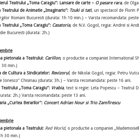
erul Teatrului „Toma Caragiu”: Lansare de carte –
O pasare rara
, de Olg
 Teatrului de Animatie „Imaginario”:
Tzuki si tati
, un spectacol de Florin Pi
gilor Romani Bucuresti (durata: 1h 10 min.) – Varsta recomandata: peste
a Teatrului „Toma Caragiu”:
Casatoria
, de N.V. Gogol, regia: Andrei si An
ie Bucuresti (durata: 2h.)
embrie
 pietonala a Teatrului:
Carillon
, o productie a companiei International 
h 30 min.)
 de Cultura a Sindicatelor:
Revizorul
, de Nikolai Gogol, regia: Petru Vutc
 Ionesco” Chisinau (durata: 3h.) – Varsta recomandata: peste 16 ani.
a Teatrului „Toma Caragiu”:
Vrabia
, text si regie: Leta Popescu – Teatrul 
(durata: 2h.) Varsta recomandata: peste 13 ani.
ria „Curtea Berarilor”:
Concert Adrian Nour si Trio Zamfirescu
iembrie
 pietonala a Teatrului:
Red World
, o productie a companiei „Mademoiselle
1h 30 min.)