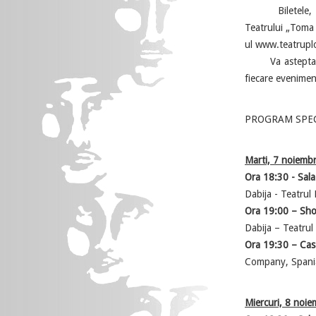
Biletele, cu pr
Teatrului „Toma 
ul www.teatruplo
Va asteptam sa
fiecare eveniment
PROGRAM SPE
Marti, 7 noiembr
Ora 18:30 - Sal
Dabija - Teatrul 
Ora 19:00
– Sho
Dabija – Teatrul
Ora 19:30 – Cas
Company, Spania
Miercuri, 8 noie