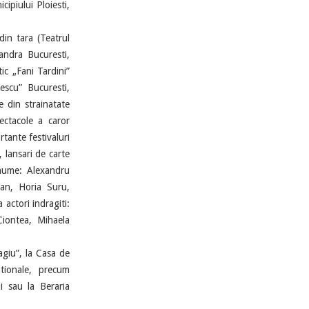
ipiului Ploiesti,
in tara (Teatrul
landra Bucuresti,
ic „Fani Tardini”
escu” Bucuresti,
e din strainatate
ectacole a caror
tante festivaluri
, lansari de carte
enume: Alexandru
an, Horia Suru,
actori indragiti:
Ciontea, Mihaela
agiu”, la Casa de
tionale, precum
i sau la Beraria