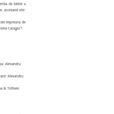
ntia de bilete a
e, accesand site-
ram impreuna de
„Toma Caragiu”!
ia: Alexandru
izare: Alexandru
lana & Töthem