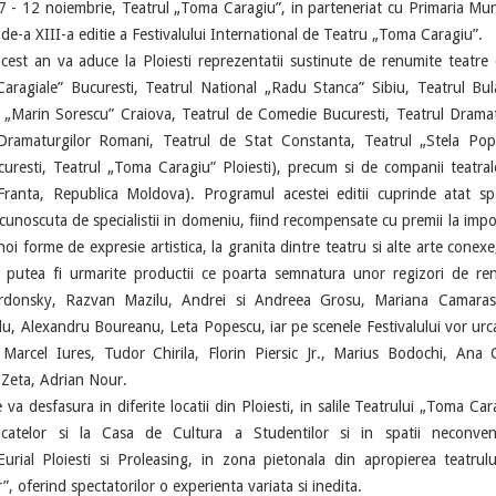
12 noiembrie, Teatrul „Toma Caragiu”, in parteneriat cu Primaria Munic
de-a XIII-a editie a Festivalului International de Teatru „Toma Caragiu”.
t an va aduce la Ploiesti reprezentatii sustinute de renumite teatre d
Caragiale” Bucuresti, Teatrul National „Radu Stanca” Sibiu, Teatrul Bu
 „Marin Sorescu” Craiova, Teatrul de Comedie Bucuresti, Teatrul Dramat
 Dramaturgilor Romani, Teatrul de Stat Constanta, Teatrul „Stela Pop
resti, Teatrul „Toma Caragiu” Ploiesti), precum si de companii teatral
, Franta, Republica Moldova). Programul acestei editii cuprinde atat sp
ecunoscuta de specialistii in domeniu, fiind recompensate cu premii la impor
 noi forme de expresie artistica, la granita dintre teatru si alte arte conexe
r putea fi urmarite productii ce poarta semnatura unor regizori de r
ordonsky, Razvan Mazilu, Andrei si Andreea Grosu, Mariana Camaras
u, Alexandru Boureanu, Leta Popescu, iar pe scenele Festivalului vor urca 
Marcel Iures, Tudor Chirila, Florin Piersic Jr., Marius Bodochi, Ana 
 Zeta, Adrian Nour.
 desfasura in diferite locatii din Ploiesti, in salile Teatrului „Toma Car
icatelor si la Casa de Cultura a Studentilor si in spatii neconven
urial Ploiesti si Proleasing, in zona pietonala din apropierea teatrulu
”, oferind spectatorilor o experienta variata si inedita.