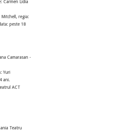
ie: Carmen Lidia
Mitchell, regia:
data: peste 18
iana Camarasan -
: Yuri
4 ani.
Teatrul ACT
pania Teatru