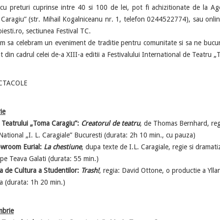
eturi cuprinse intre 40 si 100 de lei, pot fi achizitionate de la Age
Caragiu” (str. Mihail Kogalniceanu nr. 1, telefon 0244522774), sau onlin
iesti.ro, sectiunea Festival TC.
 celebram un eveniment de traditie pentru comunitate si sa ne bucu
 din cadrul celei de-a XIII-a editii a Festivalului International de Teatru 
CTACOLE
ie
a Teatrului „Toma Caragiu”:
Creatorul de teatru
, de Thomas Bernhard, reg
National „I. L. Caragiale” Bucuresti (durata: 2h 10 min., cu pauza)
wroom Eurial:
La chestiune
, dupa texte de I.L. Caragiale, regie si dramat
 pe Teava Galati (durata: 55 min.)
a de Cultura a Studentilor:
Trash!
, regia: David Ottone, o productie a Yl
 (durata: 1h 20 min.)
mbrie