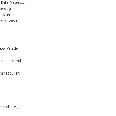
a Delia Mateescu
ersic Jr. -
 16 ani.
dreea Grosu -
Show Parade,
arau – Teatrul
Dramatic „Fani
 Paillette”,