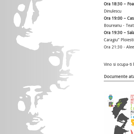
Ora 18:30 – Foai
Dinulescu
Ora 19:00 – Casa
Boureanu - Teatr
Ora 19:30 – Sal
Caragiu” Ploiest
Ora 21:30 - Aleea
Vino si ocupa-ti l
Documente ata