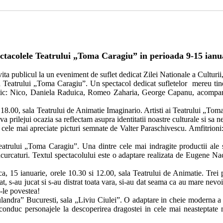
ctacolele Teatrului „Toma Caragiu” in perioada 9-15 ianu
publicul la un eveniment de suflet dedicat Zilei Nationale a Culturii, p
trului „Toma Caragiu”. Un spectacol dedicat sufletelor mereu tiner
jestic: Nico, Daniela Raduica, Romeo Zaharia, George Capanu, acompania
00, sala Teatrului de Animatie Imaginario. Artisti ai Teatrului „Toma Ca
 prilejui ocazia sa reflectam asupra identitatii noastre culturale si sa
cele mai apreciate picturi semnate de Valter Paraschivescu. Amfitrioni:
ui „Toma Caragiu”. Una dintre cele mai indragite productii ale se
curcaturi. Textul spectacolului este o adaptare realizata de Eugene Nac
 15 ianuarie, orele 10.30 si 12.00, sala Teatrului de Animatie. Trei p
tat, s-au jucat si s-au distrat toata vara, si-au dat seama ca au mare nev
u-le povestea!
ra” Bucuresti, sala „Liviu Ciulei”. O adaptare in cheie moderna a p
te conduc personajele la descoperirea dragostei in cele mai neasteptate 