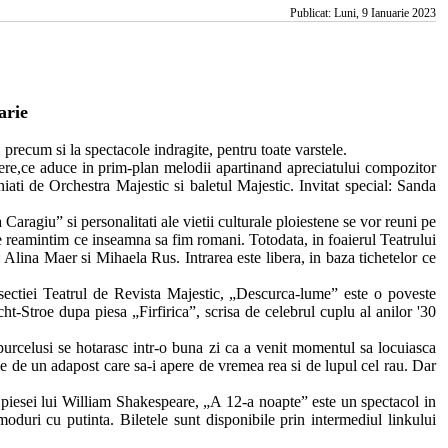
Publicat: Luni, 9 Ianuarie 2023
arie
recum si la spectacole indragite, pentru toate varstele.
e,ce aduce in prim-plan melodii apartinand apreciatului compozitor
ti de Orchestra Majestic si baletul Majestic. Invitat special: Sanda
ragiu” si personalitati ale vietii culturale ploiestene se vor reuni pe
 ne reamintim ce inseamna sa fim romani. Totodata, in foaierul Teatrului
 Alina Maer si Mihaela Rus. Intrarea este libera, in baza tichetelor ce
ctiei Teatrul de Revista Majestic, „Descurca-lume” este o poveste
ht-Stroe dupa piesa „Firfirica”, scrisa de celebrul cuplu al anilor '30
urcelusi se hotarasc intr-o buna zi ca a venit momentul sa locuiasca
oie de un adapost care sa-i apere de vremea rea si de lupul cel rau. Dar
iesei lui William Shakespeare, „A 12-a noapte” este un spectacol in
moduri cu putinta. Biletele sunt disponibile prin intermediul linkului