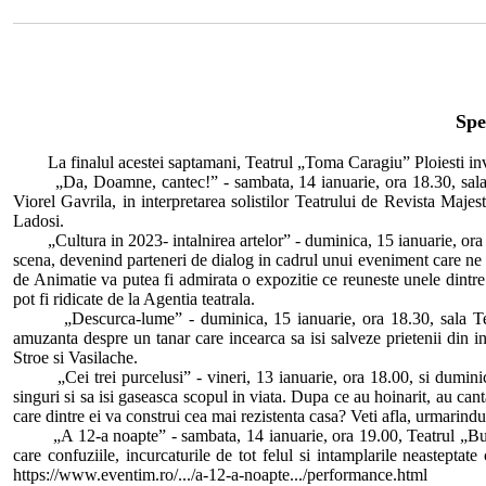
Spe
La finalul acestei saptamani, Teatrul „Toma Caragiu” Ploiesti invita 
„Da, Doamne, cantec!” - sambata, 14 ianuarie, ora 18.30, sala Tea
Viorel Gavrila, in interpretarea solistilor Teatrului de Revista Ma
Ladosi.
„Cultura in 2023- intalnirea artelor” - duminica, 15 ianuarie, ora 18.
scena, devenind parteneri de dialog in cadrul unui eveniment care ne va
de Animatie va putea fi admirata o expozitie ce reuneste unele dintre 
pot fi ridicate de la Agentia teatrala.
„Descurca-lume” - duminica, 15 ianuarie, ora 18.30, sala Teatrul
amuzanta despre un tanar care incearca sa isi salveze prietenii din in
Stroe si Vasilache.
„Cei trei purcelusi” - vineri, 13 ianuarie, ora 18.00, si duminica,
singuri si sa isi gaseasca scopul in viata. Dupa ce au hoinarit, au can
care dintre ei va construi cea mai rezistenta casa? Veti afla, urmarind
„A 12-a noapte” - sambata, 14 ianuarie, ora 19.00, Teatrul „Buland
care confuziile, incurcaturile de tot felul si intamplarile neastepta
https://www.eventim.ro/.../a-12-a-noapte.../performance.html