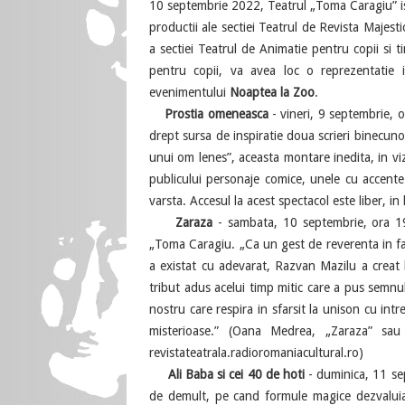
10 septembrie 2022, Teatrul „Toma Caragiu” isi 
productii ale sectiei Teatrul de Revista Majesti
a sectiei Teatrul de Animatie pentru copii si 
pentru copii, va avea loc o reprezentatie 
evenimentului
Noaptea la Zoo
.
Prostia omeneasca
- vineri, 9 septembrie,
drept sursa de inspiratie doua scrieri binecun
unui om lenes”, aceasta montare inedita, in viz
publicului personaje comice, unele cu accente 
varsta. Accesul la acest spectacol este liber, in 
Zaraza
- sambata, 10 septembrie, ora 19.
„Toma Caragiu. „Ca un gest de reverenta in fa
a existat cu adevarat, Razvan Mazilu a creat 
tribut adus acelui timp mitic care a pus semnul 
nostru care respira in sfarsit la unison cu int
misterioase.” (Oana Medrea, „Zaraza” sau 
revistateatrala.radioromaniacultural.ro)
Ali Baba si cei 40 de hoti
- duminica, 11 sep
de demult, pe cand formule magice dezvaluia