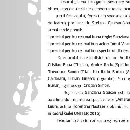
Teatrul „Toma Caragiu” Ploiesti are bucu
obtinut trei dintre cele mai importante distincti
Juriul festivalului, format din specialisti ai 
de teatru), prof.univ.dr.
Stefania Cenean
(sce
urmatoarele premii:
-
premiul pentru cea mai buna regie: Sanziana
-
premiul pentru cel mai bun actor: Ionut Visan
-
premiul pentru cel mai bun spectacol din festi
Spectacolul ii are in distributie pe:
Andi 
Cristian Popa
(Chiriac),
Andrei Radu
(Spirido
Theodora Sandu
(Zita),
Ion Radu Burlan
(Gh
Caldararu, Lucian Ilinescu
(figuratie). Scen
Burlan
, light design
Cristian Simon
.
Regizoarea
Sanziana Stoican
este la
apartinandu-i montarea spectacolelor
„Amaras
Laura
, actrita
Florentina Nastase
a obtinut no
in cadrul Galei UNITER 2016
).
Felicitari castigatorilor si intregii echipe arti