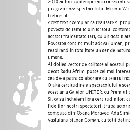
2010 autori contemporani consacrati si,
programeaza spectacolului Miriam W. (It'
Liebrecht.
Acest text exemplar ca realizare si pro
poveste de familie din Israelul contemp
acestei framantate tari, cu un destin at
Povestea contine mult adevar uman, pr
respirand in totalitate un aer de natura
umana.
Al doilea vector de calitate al acestui p
decat Radu Afrim, poate cel mai interes
cea de-a patra colaborare cu teatrul no
O alta certitudine a spectacolului e sce
acest an a Galelor UNITER, cu Premiul 
Si, ca sa incheiem lista certitudinilor, 
fidelilor nostri spectatori, trupa actor
compusa din: Oxana Moravec, Ada Simion
Vasluianu si Ioan Coman, cu totii detin