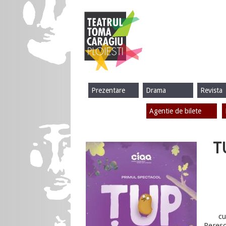
Prezentare
Drama
Revista
Agentie de bilete
T
cu
Peresc