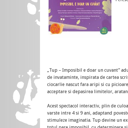
„Tup – Imposibil e doar un cuvant” aduc
de invataminte, inspirata de cartea scr
ciocarlie nascut fara aripi si cu picioare
acceptare si depasirea limitelor, aratan
Acest spectacol interactiv, plin de culo
varste intre 4 si 9 ani, adaptand povestea
stimuleze imaginatia. Tup devine un e
totul pare imposibil, cu determinare si