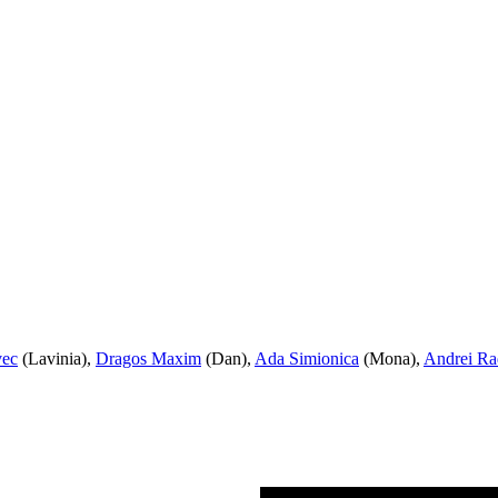
vec
(Lavinia),
Dragos Maxim
(Dan),
Ada Simionica
(Mona),
Andrei R