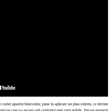
 un curier aparent binevoitor, pune in aplicare un plan extrem, ce devine
cutul pe care l-a ascuns sub confortul unei vieti stabile. Intr-un moment