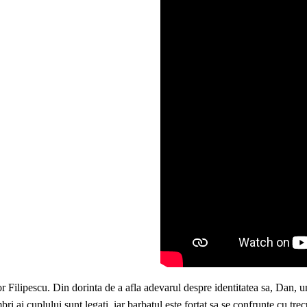
ilor Filipescu. Din dorinta de a afla adevarul despre identitatea sa, Dan,
ri ai cuplului sunt legati, iar barbatul este fortat sa se confrunte cu tre