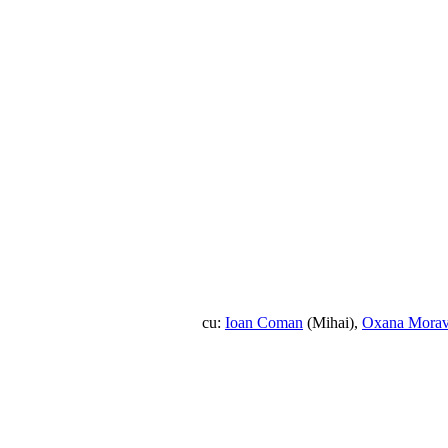
cu:
Ioan Coman
(Mihai),
Oxana Mora