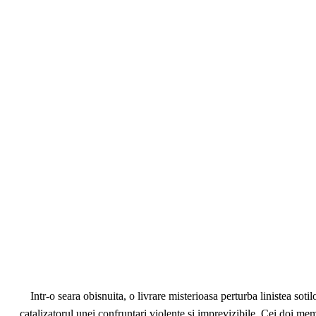
Intr-o seara obisnuita, o livrare misterioasa perturba linistea sot
catalizatorul unei confruntari violente si imprevizibile. Cei doi memb