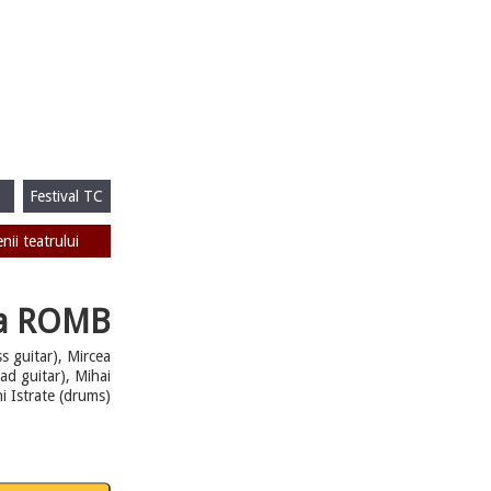
Festival TC
enii teatrului
pa ROMB
ss guitar), Mircea
ad guitar), Mihai
i Istrate (drums)