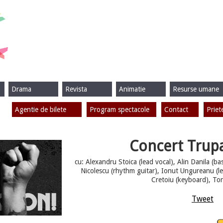
Drama
Revista
Animatie
Resurse umane
Agentie de bilete
Program spectacole
Contact
Priet
Concert Tru
cu: Alexandru Stoica (lead vocal), Alin Danila (ba
Nicolescu (rhythm guitar), Ionut Ungureanu (le
Cretoiu (keyboard), Ton
Tweet