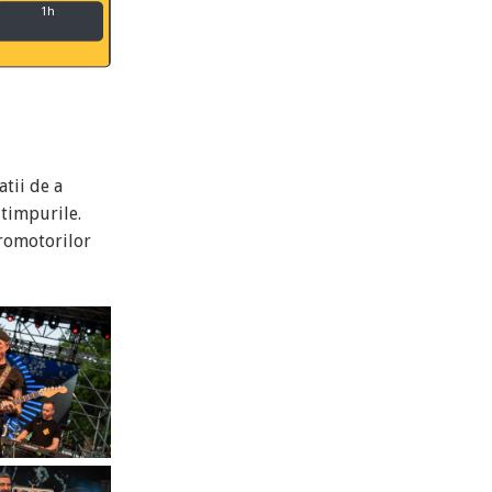
1h
tii de a
 timpurile.
promotorilor