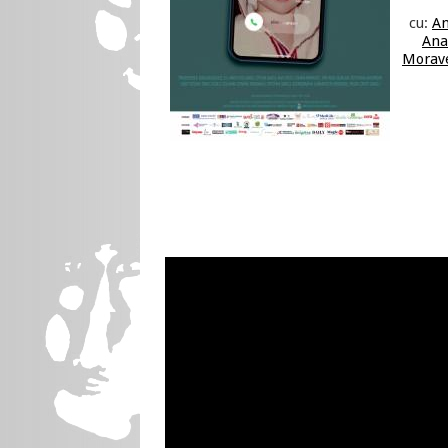
cu:
An
Ana
Morav