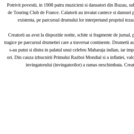
Potrivit povestii, in 1908 patru muzicieni si dansatori din Buzau, 
de Touring Club de France. Calatorii au invatat cantece si dansuri p
existenta, pe parcursul drumului lor interpretand propriul tezau
Creatorii au avut la dispozitie notite, schite si fragmente de jurnal
tragice pe parcursul drumetiei care a traversat continente. Drumetii au 
s-au putut si distra in palatul unui celebru Maharaja indian, iar 
ori. Din cauza izbucnirii Primului Razboi Mondial si a inflatiei, valo
invingatorului (invingatorilor) a ramas neschimbata. Creato