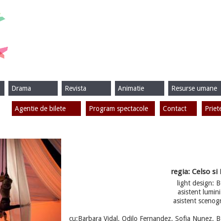
Drama
Revista
Animatie
Resurse umane
Agentie de bilete
Program spectacole
Contact
Priet
regia: Celso si 
light design: 
asistent lumin
asistent scenogr
cu:Barbara Vidal, Odilo Fernandez, Sofia Nunez, 