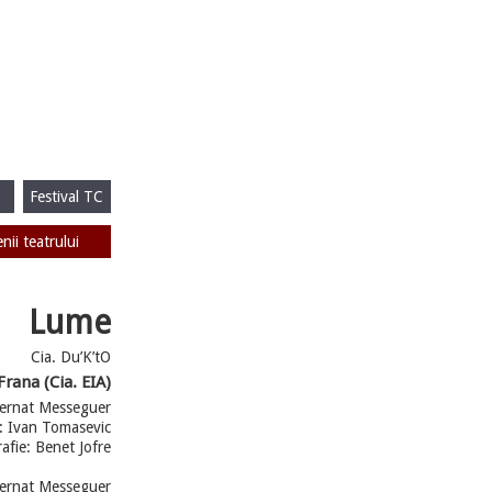
Festival TC
enii teatrului
Lume
Cia. Du’K’tO
Frana (Cia. EIA)
Bernat Messeguer
i: Ivan Tomasevic
afie: Benet Jofre
Bernat Messeguer