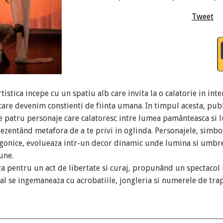
Tweet
istica incepe cu un spatiu alb care invita la o calatorie in inter
are devenim constienti de fiinta umana. In timpul acesta, pub
e patru personaje care calatoresc intre lumea pamânteasca si 
rezentând metafora de a te privi in oglinda. Personajele, simb
gonice, evolueaza intr-un decor dinamic unde lumina si umbre
une.
za pentru un act de libertate si curaj, propunând un spectacol 
al se ingemaneaza cu acrobatiile, jongleria si numerele de trap