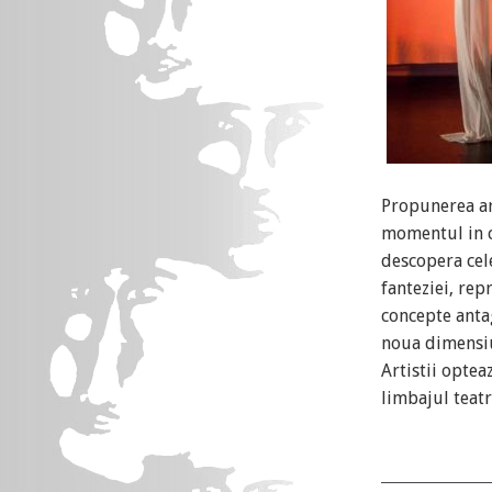
Propunerea art
momentul in c
descopera cel
fanteziei, rep
concepte anta
noua dimensi
Artistii optea
limbajul teatr