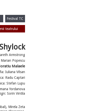
Festival TC
enii teatrului
Shylock
areth Armstrong
: Marian Popescu
Horatiu Malaele
ia: Iuliana Vilsan
ca: Radu Captari
nica: Stefan Lupu
ilmana Yordanova
ign: Sorin Vintila
bal), Mirela Zeta