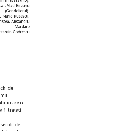
mian (Bassanio),
ca), Vlad Birzanu
(Gondolierul).
a, Mario Rusescu,
ristea, Alexandru
Mardare
stantin Codrescu
1h 10 min
echi de
umii
lului are o
 fi tratati
 secole de