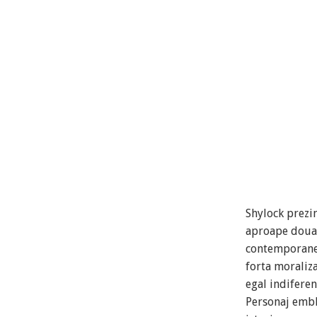
Shylock prezi
aproape doua 
contemporane, 
forta moraliza
egal indiferen
Personaj emble