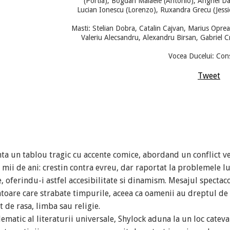
(Portia), Bogdan Malaele (Antonio), Anghel Da
Lucian Ionescu (Lorenzo), Ruxandra Grecu (Jessi
Masti: Stelian Dobra, Catalin Cajvan, Marius Opre
Valeriu Alecsandru, Alexandru Birsan, Gabriel C
Vocea Ducelui: Con
Tweet
nta un tablou tragic cu accente comice, abordand un conflict v
mii de ani: crestin contra evreu, dar raportat la problemele l
oferindu-i astfel accesibilitate si dinamism. Mesajul spectaco
toare care strabate timpurile, aceea ca oamenii au dreptul de a
t de rasa, limba sau religie.
matic al literaturii universale, Shylock aduna la un loc cateva