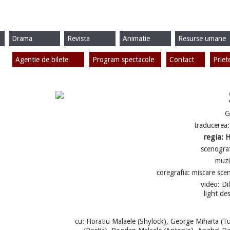
Drama
Revista
Animatie
Resurse umane
Agentie de bilete
Program spectacole
Contact
Priet
G
traducerea
regia: 
scenograf
muzi
coregrafia: miscare sce
video: D
light des
cu: Horatiu Malaele (Shylock), George Mihaita (Tu