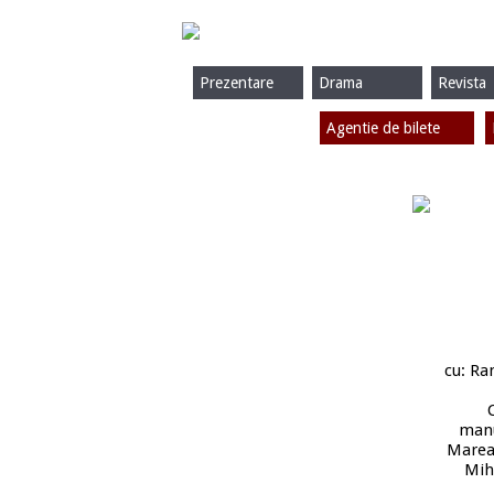
Prezentare
Drama
Revista
Agentie de bilete
cu: Ra
manu
Marea,
Mih