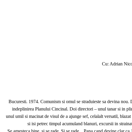
Cu: Adrian Nico
Bucuresti. 1974. Comunism si omul se straduieste sa devina nou. D
indeplinirea Planului Cincinal. Doi directori – unul tanar si in pl
unul umil si macinat de visul de a ajunge sef, celalalt versatil, blazat
si isi petrec timpul acumuland blanuri, excursii in straina
Se amesteca bine, si se rade. Si se rade... Pana cand devine clar ca 