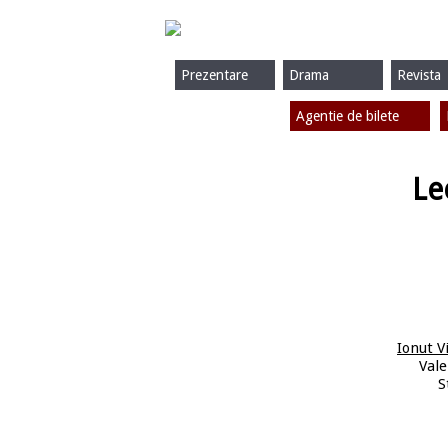
Prezentare
Drama
Revista
Agentie de bilete
Le
Ionut V
Vale
S