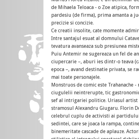
de Mihaela Teloaca - o Zoe atipica, for
pardesiu (de firma), prima amanta a jud
precizie si concizie.
Ce creatii insolite, cate momente admir
Intre santajul esuat al domnului Catave
tevatura avanseaza sub presiunea mister
Puiu Antemir ne sugereaza un fel de an
ciupercarie –, aburi ies dintr-o teava (c
epoca –, avand destinatie privata, se ra
mai toate personajele.
Monstruos de comic este Trahanache - 
ciugulelii neintrerupte, tic gastronomic
sef al intrigariei politice. Uriasul artis
stramosul Alexandru Giugaru. Florin Do
celebrul cuplu de activisti ai partidului
sedintei, care se joaca la rampa, conti
binemeritate cascade de aplauze. Actorii