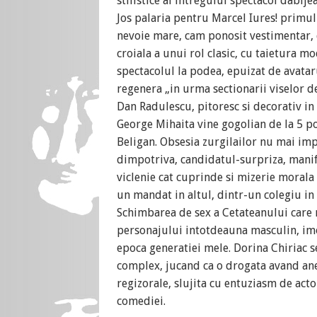
stilistice al intregului spectacol dabije
Jos palaria pentru Marcel Iures! primul
nevoie mare, cam ponosit vestimentar,
croiala a unui rol clasic, cu taietura 
spectacolul la podea, epuizat de avatar
regenera „in urma sectionarii viselor d
Dan Radulescu, pitoresc si decorativ in
George Mihaita vine gogolian de la 5 p
Beligan. Obsesia zurgilailor nu mai imp
dimpotriva, candidatul-surpriza, manife
viclenie cat cuprinde si mizerie morala 
un mandat in altul, dintr-un colegiu in a
Schimbarea de sex a Cetateanului care n
personajului intotdeauna masculin, imo
epoca generatiei mele. Dorina Chiriac s
complex, jucand ca o drogata avand anex
regizorale, slujita cu entuziasm de actor
comediei.