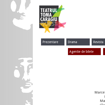
Prezentare
Drama
Revista
Agentie de bilete
Marcel
Mar